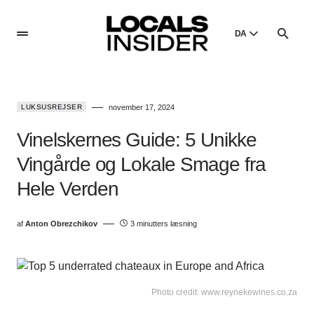
DA
English
English
LUKSUSREJSER
november 17, 2024
Dansk
Danish
Vinelskernes Guide: 5 Unikke
Polski
Vingårde og Lokale Smage fra
Poland
Hele Verden
Русский
Russian
af
Anton Obrezchikov
3 minutters læsning
Photo credit: www.reynekewines.co.za