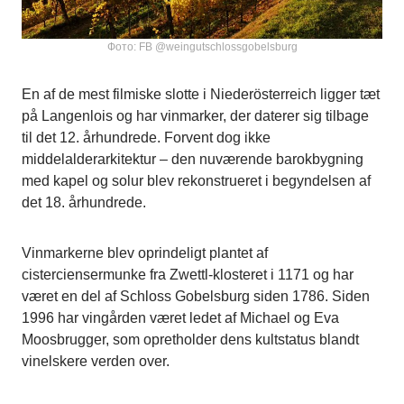
Фото: FB @weingutschlossgobelsburg
En af de mest filmiske slotte i Niederösterreich ligger tæt
på Langenlois og har vinmarker, der daterer sig tilbage
til det 12. århundrede. Forvent dog ikke
middelalderarkitektur – den nuværende barokbygning
med kapel og solur blev rekonstrueret i begyndelsen af
det 18. århundrede.
Vinmarkerne blev oprindeligt plantet af
cisterciensermunke fra Zwettl-klosteret i 1171 og har
været en del af Schloss Gobelsburg siden 1786. Siden
1996 har vingården været ledet af Michael og Eva
Moosbrugger, som opretholder dens kultstatus blandt
vinelskere verden over.