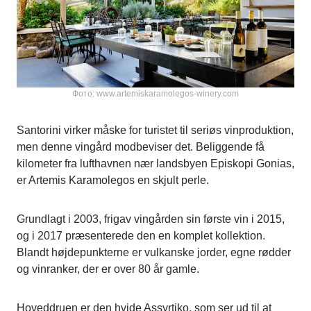
Фото: www.artemiskaramolegos-winery.com
Santorini virker måske for turistet til seriøs vinproduktion,
men denne vingård modbeviser det. Beliggende få
kilometer fra lufthavnen nær landsbyen Episkopi Gonias,
er Artemis Karamolegos en skjult perle.
Grundlagt i 2003, frigav vingården sin første vin i 2015,
og i 2017 præsenterede den en komplet kollektion.
Blandt højdepunkterne er vulkanske jorder, egne rødder
og vinranker, der er over 80 år gamle.
Hoveddruen er den hvide Assyrtiko, som ser ud til at