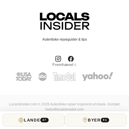
Autentiske rejseguider & tips
Fremhævet i:
LocalsInsider.com © 2026 Autentiske rejser inspireret af lokale. Kontakt:
hello@localsinsider.com
LANDE
BYER
37
91
Om Os
Insidere
Kontakter