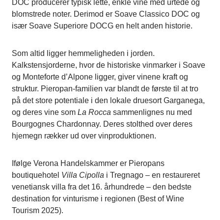
DOC producerer typisk lette, enkle vine med urtede og
blomstrede noter. Derimod er Soave Classico DOC og
især Soave Superiore DOCG en helt anden historie.
Som altid ligger hemmeligheden i jorden.
Kalkstensjorderne, hvor de historiske vinmarker i Soave
og Monteforte d’Alpone ligger, giver vinene kraft og
struktur. Pieropan-familien var blandt de første til at tro
på det store potentiale i den lokale druesort Garganega,
og deres vine som
La Rocca
sammenlignes nu med
Bourgognes Chardonnay. Deres stolthed over deres
hjemegn rækker ud over vinproduktionen.
Ifølge Verona Handelskammer er Pieropans
boutiquehotel
Villa Cipolla
i Tregnago – en restaureret
venetiansk villa fra det 16. århundrede – den bedste
destination for vinturisme i regionen (Best of Wine
Tourism 2025).