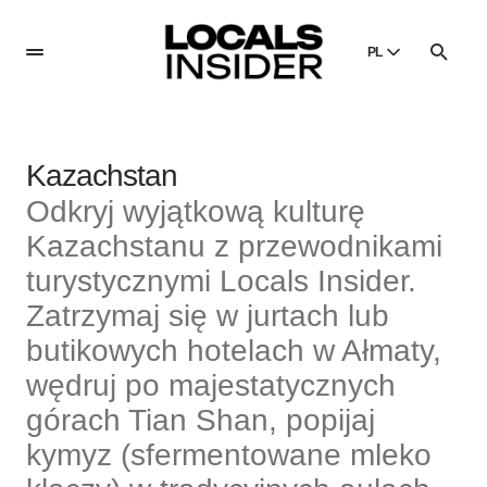
PL
English
English
Kazachstan
Dansk
Danish
Odkryj wyjątkową kulturę
Polski
Kazachstanu z przewodnikami
Poland
turystycznymi Locals Insider.
Русский
Zatrzymaj się w jurtach lub
Russian
butikowych hotelach w Ałmaty,
wędruj po majestatycznych
górach Tian Shan, popijaj
kymyz (sfermentowane mleko