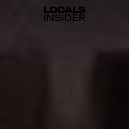
RU
English
English
Dansk
Danish
Polski
Poland
Русский
Russian