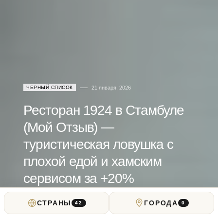
ЧЕРНЫЙ СПИСОК
21 января, 2026
Ресторан 1924 в Стамбуле
(Мой Отзыв) —
туристическая ловушка с
плохой едой и хамским
сервисом за +20%
СТРАНЫ
ГОРОДА
от
Alex Copenguy
42
0