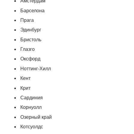
Амстердам
Барселона
Прага
Эдинбург
Бристоль
Глазго
Оксфорд
Ноттинг-Хилл
Кент
Крит
Сардиния
Корнуолл
Озерный край
Котсуолдс