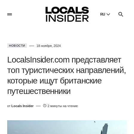
RU
English
English
НОВОСТИ
18 ноября, 2024
Dansk
Danish
LocalsInsider.com представляет
Polski
топ туристических направлений,
Poland
которые ищут британские
Русский
Russian
путешественники
от
Locals Insider
2 минуты на чтение