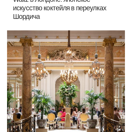
искусство коктейля в переулках
Шордича