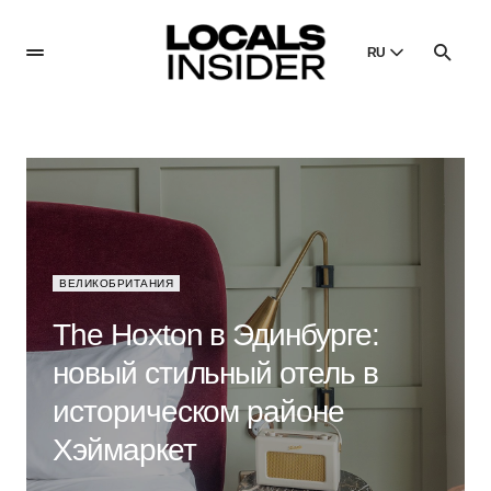
RU
English
English
Dansk
Danish
Polski
Poland
ВЕЛИКОБРИТАНИЯ
Русский
Russian
The Hoxton в Эдинбурге:
новый стильный отель в
историческом районе
Хэймаркет