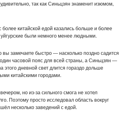
 удивительно, так как Синьцзян знаменит изюмом,
с более китайской едой казались больше и более
 уйгурские были немного менее людными.
ю вы замечаете быстро — насколько поздно садится
 один часовой пояс для всей страны, а Синьцзян —
за этого дневной свет длится гораздо дольше
ными китайскими городами.
ечером, но из-за сильного смога не хотел
лго. Поэтому просто исследовал область вокруг
ашёл несколько заведений с едой.