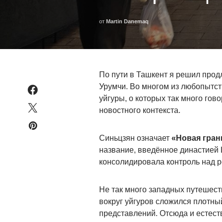
от
Martin Danemaq
По пути в Ташкент я решил прод
Урумчи. Во многом из любопытст
уйгуры, о которых так много гов
новостного контекста.
Синьцзян означает
«Новая гран
название, введённое династией Ц
консолидировала контроль над р
Не так много западных путешест
вокруг уйгуров сложился плотны
представлений. Отсюда и естес