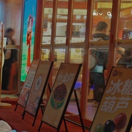
И
RU
English
English
Dansk
Danish
Polski
Poland
Русский
Russian