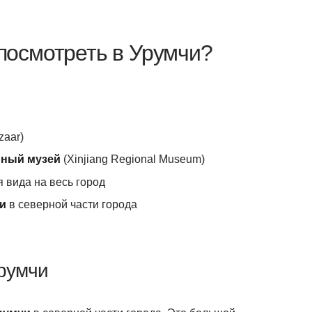
 посмотреть в Урумчи?
zaar)
ьный музей
(Xinjiang Regional Museum)
ля вида на весь город
и
в северной части города
румчи