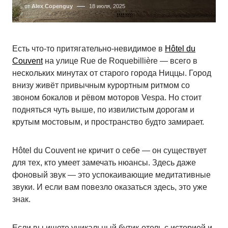
от
Alex Copenguy
18 июля, 2025
Есть что-то притягательно-невидимое в
Hôtel du
Couvent
на улице Rue de Roquebillière — всего в
нескольких минутах от старого города Ниццы. Город
внизу живёт привычным курортным ритмом со
звоном бокалов и рёвом моторов Vespa. Но стоит
подняться чуть выше, по извилистым дорогам и
крутым мостовым, и пространство будто замирает.
Hôtel du Couvent не кричит о себе — он существует
для тех, кто умеет замечать нюансы. Здесь даже
фоновый звук — это успокаивающие медитативные
звуки. И если вам повезло оказаться здесь, это уже
знак.
Если вы ищете уникальный бутик-отель с историей и