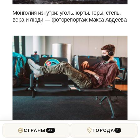
Монголия изнутри: уголь, юрты, горы, степь,
вера и люди — фоторепортаж Макса Авдеева
«Мы создали это для таких же кочевников, как
СТРАНЫ
ГОРОДА
42
0
мы»: как устроена страховка для путешествий