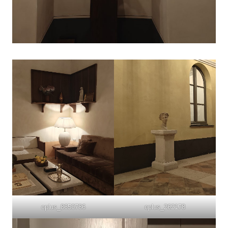
oplus_8650786
oplus_262178