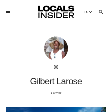
PL
English
English
Dansk
Danish
Polski
Poland
Русский
Russian
Gilbert Larose
1 artykuł