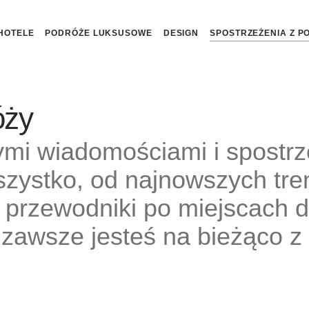
HOTELE
PODRÓŻE LUKSUSOWE
DESIGN
SPOSTRZEŻENIA Z P
óży
ymi wiadomościami i spostr
zystko, od najnowszych tre
przewodniki po miejscach d
zawsze jesteś na bieżąco z t