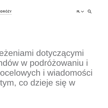
ODRÓŻY
PL
English
English
Dansk
Danish
zeżeniami dotyczącymi
Polski
Poland
ndów w podróżowaniu i
Русский
ocelowych i wiadomości
Russian
ym, co dzieje się w