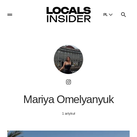
PL
English
English
Dansk
Danish
Polski
Poland
Русский
Russian
Mariya Omelyanyuk
1 artykuł