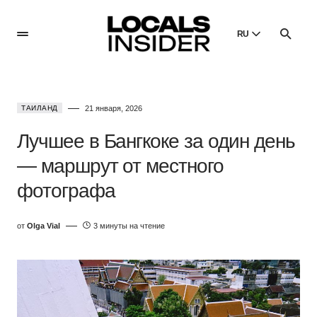
RU
English
English
ТАИЛАНД
21 января, 2026
Dansk
Danish
Лучшее в Бангкоке за один день
Polski
— маршрут от местного
Poland
фотографа
Русский
Russian
от
Olga Vial
3 минуты на чтение