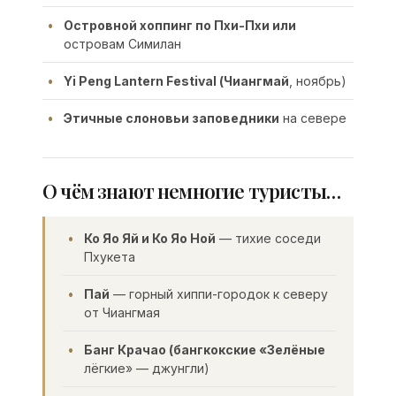
Островной хоппинг по Пхи-Пхи или
островам Симилан
Yi Peng Lantern Festival (Чиангмай
, ноябрь)
Этичные слоновьи заповедники
на севере
О чём знают немногие туристы…
Ко Яо Яй и Ко Яо Ной
— тихие соседи
Пхукета
Пай
— горный хиппи-городок к северу
от Чиангмая
Банг Крачао (бангкокские «Зелёные
лёгкие» — джунгли)