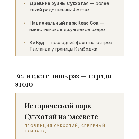
Древние руины Сукхотая
— более
тихий родственник Аюттаи
Национальный парк Кхао Сок
—
известняковое джунглевое озеро
Ко Куд
— последний фронтир-остров
Таиланда у границы Камбоджи
Если едете лишь раз — то ради
этого
Исторический парк
Сукхотай на рассвете
ПРОВИНЦИЯ СУКХОТАЙ, СЕВЕРНЫЙ
ТАИЛАНД