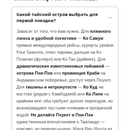
Какой тайский остров выбрать для
первой поездки?
Зависит от того, что вам нужно. Для
пляжного
люкса и удобной логистики
—
Ко Самуи
:
прямые международные рейсы, курорты уровня
Four Seasons, плюс паромы дальше на Ко
Пханган (фулмун) или Ко Тао (дайвинг). Для
драматических известняковых пейзажей
—
острова Пхи-Пхи
или
провинция Краби
на
Андаманском побережье, доступ через Пхукет.
Для
тишины и нетронутости
—
Ко Куд
на
востоке (рядом с Камбоджей) или
Ко Липе
на
крайнем юге: оба требуют долгих переездов, но
вознаграждают пустыми пляжами и прозрачной
водой.
Не делайте Пхукет и Пхи-Пхи
единственным впечатлением о Таиланде —
красиво, но перенасыщено. Maya Bay (бухта из