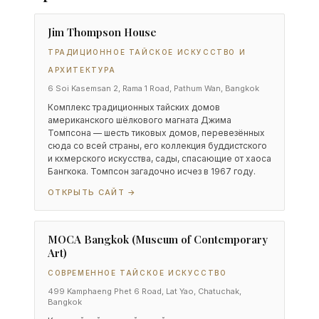
Jim Thompson House
ТРАДИЦИОННОЕ ТАЙСКОЕ ИСКУССТВО И
АРХИТЕКТУРА
6 Soi Kasemsan 2, Rama 1 Road, Pathum Wan, Bangkok
Комплекс традиционных тайских домов
американского шёлкового магната Джима
Томпсона — шесть тиковых домов, перевезённых
сюда со всей страны, его коллекция буддистского
и кхмерского искусства, сады, спасающие от хаоса
Бангкока. Томпсон загадочно исчез в 1967 году.
ОТКРЫТЬ САЙТ →
MOCA Bangkok (Museum of Contemporary
Art)
СОВРЕМЕННОЕ ТАЙСКОЕ ИСКУССТВО
499 Kamphaeng Phet 6 Road, Lat Yao, Chatuchak,
Bangkok