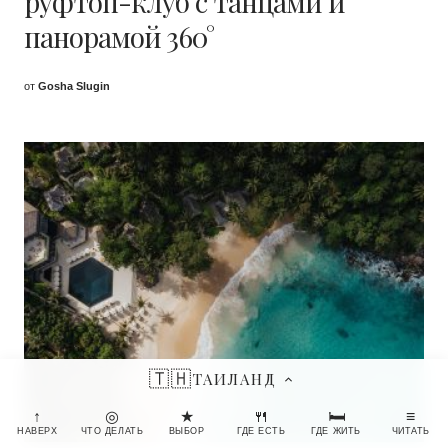
руфтоп-клуб с танцами и
панорамой 360°
от
Gosha Slugin
🇹🇭
ТАИЛАНД
↑
◎
★
🍴
🛏
≡
НАВЕРХ
ЧТО ДЕЛАТЬ
ВЫБОР
ГДЕ ЕСТЬ
ГДЕ ЖИТЬ
ЧИТАТЬ