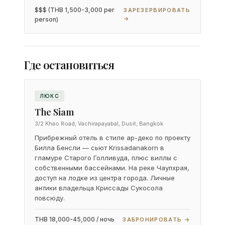
$$$ (THB 1,500-3,000 per
ЗАРЕЗЕРВИРОВАТЬ
→
person)
Где остановиться
ЛЮКС
The Siam
3/2 Khao Road, Vachirapayabal, Dusit, Bangkok
Прибрежный отель в стиле ар-деко по проекту
Билла Бенсли — сьют Krissadanakorn в
гламуре Старого Голливуда, плюс виллы с
собственными бассейнами. На реке Чаупхрая,
доступ на лодке из центра города. Личные
антики владельца Криссады Сукосола
повсюду.
THB 18,000-45,000 / ночь
ЗАБРОНИРОВАТЬ →