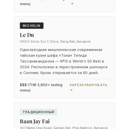
→
menu)
MICHELIN
Le Du
399/3 Silom Soi 7, Silom, Bang Rak, Bangkok
Однозвёздная мишленовская современная
тайская кухня шефа «Тона» Титида
Тассанаканджона — №15 в World's 50 Best в
2024. Расположен в перестроенном шопхаусе
в Силоме; бронь открывается за 60 дней.
$$$ (THB 3,800+ tasting
ЗАРЕЗЕРВИРОВАТЬ
→
menu)
ТРАДИЦИОННЫЙ
Raan Jay Fai
327 Maha Chai Road, Samran Rat, Phra Nakhon, Bangkok