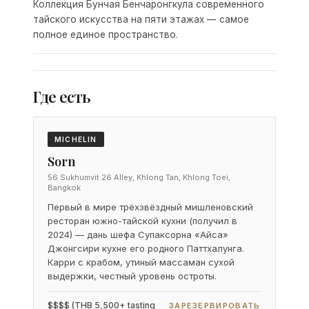
Коллекция Бунчая Бенчаронгкула современного
тайского искусства на пяти этажах — самое
полное единое пространство.
Где есть
MICHELIN
Sorn
56 Sukhumvit 26 Alley, Khlong Tan, Khlong Toei,
Bangkok
Первый в мире трёхзвёздный мишленовский
ресторан южно-тайской кухни (получил в
2024) — дань шефа Супаксорна «Айса»
Джонгсири кухне его родного Паттхалунга.
Карри с крабом, утиный массаман сухой
выдержки, честный уровень остроты.
$$$$ (THB 5,500+ tasting
ЗАРЕЗЕРВИРОВАТЬ