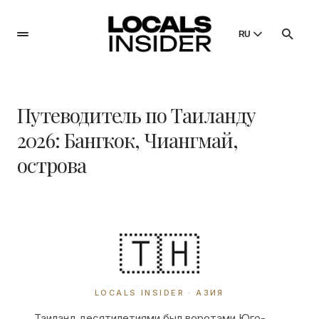
RU
English
English
Путеводитель по Таиланду
Dansk
Danish
2026: Бангкок, Чиангмай,
Polski
острова
Poland
Русский
Russian
🇹🇭
LOCALS INSIDER · АЗИЯ
Таиланд десятилетиями был воротами Юго-