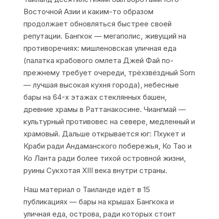
Восточной Азии и каким-то образом
продолжает обновляться быстрее своей
репутации. Бангкок — мегаполис, живущий на
противоречиях: мишленовская уличная еда
(палатка крабового омлета Джей Фай по-
прежнему требует очереди, трёхзвёздный Sorn
— лучшая высокая кухня города), небесные
бары на 64-х этажах стеклянных башен,
древние храмы в Раттанакосине. Чиангмай —
культурный противовес на севере, медленный и
храмовый. Дальше открывается юг: Пхукет и
Краби ради Андаманского побережья, Ко Тао и
Ко Ланта ради более тихой островной жизни,
руины Сукхотая XIII века внутри страны.
Наш материал о Таиланде идёт в 15
публикациях — бары на крышах Бангкока и
уличная еда, острова, ради которых стоит