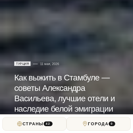
ТУРЦИЯ
11 мая, 2026
Как выжить в Стамбуле —
советы Александра
Васильева, лучшие отели и
наследие белой эмиграции
СТРАНЫ
ГОРОДА
от
Alexandre Vassiliev
42
0