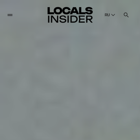
RU
English
English
Dansk
Danish
Polski
Poland
Русский
Russian