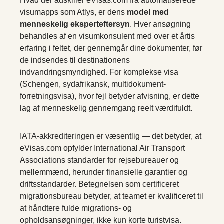
Hvad der adskiller eVisas.com fra automatiserede
visumapps som Atlys, er dens
model med
menneskelig eksperteftersyn
. Hver ansøgning
behandles af en visumkonsulent med over et årtis
erfaring i feltet, der gennemgår dine dokumenter, før
de indsendes til destinationens
indvandringsmyndighed. For komplekse visa
(Schengen, sydafrikansk, multidokument-
forretningsvisa), hvor fejl betyder afvisning, er dette
lag af menneskelig gennemgang reelt værdifuldt.
IATA-akkrediteringen er væsentlig — det betyder, at
eVisas.com opfylder International Air Transport
Associations standarder for rejsebureauer og
mellemmænd, herunder finansielle garantier og
driftsstandarder. Betegnelsen som certificeret
migrationsbureau betyder, at teamet er kvalificeret til
at håndtere fulde migrations- og
opholdsansøgninger, ikke kun korte turistvisa.