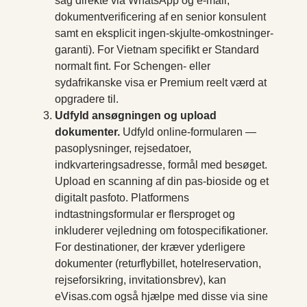
sag direkte via WhatsApp og e-mail,
dokumentverificering af en senior konsulent
samt en eksplicit ingen-skjulte-omkostninger-
garanti). For Vietnam specifikt er Standard
normalt fint. For Schengen- eller
sydafrikanske visa er Premium reelt værd at
opgradere til.
Udfyld ansøgningen og upload
dokumenter.
Udfyld online-formularen —
pasoplysninger, rejsedatoer,
indkvarteringsadresse, formål med besøget.
Upload en scanning af din pas-bioside og et
digitalt pasfoto. Platformens
indtastningsformular er flersproget og
inkluderer vejledning om fotospecifikationer.
For destinationer, der kræver yderligere
dokumenter (returflybillet, hotelreservation,
rejseforsikring, invitationsbrev), kan
eVisas.com også hjælpe med disse via sine