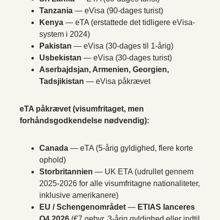
Tanzania
— eVisa (90-dages turist)
Kenya
— eTA (erstattede det tidligere eVisa-
system i 2024)
Pakistan
— eVisa (30-dages til 1-årig)
Usbekistan
— eVisa (30-dages turist)
Aserbajdsjan, Armenien, Georgien,
Tadsjikistan
— eVisa påkrævet
eTA påkrævet (visumfritaget, men
forhåndsgodkendelse nødvendig):
Canada
— eTA (5-årig gyldighed, flere korte
ophold)
Storbritannien
— UK ETA (udrullet gennem
2025-2026 for alle visumfritagne nationaliteter,
inklusive amerikanere)
EU / Schengenområdet
—
ETIAS lanceres
Q4 2026
(€7 gebyr, 3-årig gyldighed eller indtil