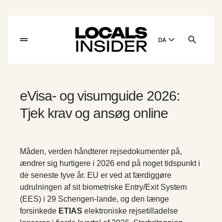
DA
English
English
eVisa- og visumguide 2026:
Dansk
Danish
Tjek krav og ansøg online
Polski
Poland
Måden, verden håndterer rejsedokumenter på,
Русский
ændrer sig hurtigere i 2026 end på noget tidspunkt i
Russian
de seneste tyve år. EU er ved at færdiggøre
udrulningen af sit biometriske Entry/Exit System
(EES) i 29 Schengen-lande, og den længe
forsinkede
ETIAS
elektroniske rejsetilladelse