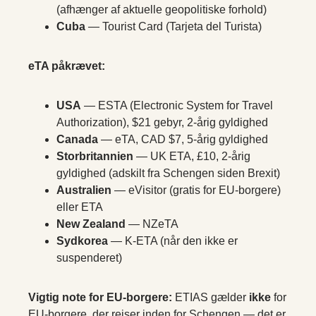
(afhænger af aktuelle geopolitiske forhold)
Cuba
— Tourist Card (Tarjeta del Turista)
eTA påkrævet:
USA
— ESTA (Electronic System for Travel
Authorization), $21 gebyr, 2-årig gyldighed
Canada
— eTA, CAD $7, 5-årig gyldighed
Storbritannien
— UK ETA, £10, 2-årig
gyldighed (adskilt fra Schengen siden Brexit)
Australien
— eVisitor (gratis for EU-borgere)
eller ETA
New Zealand
— NZeTA
Sydkorea
— K-ETA (når den ikke er
suspenderet)
Vigtig note for EU-borgere:
ETIAS gælder
ikke
for
EU-borgere, der rejser inden for Schengen — det er