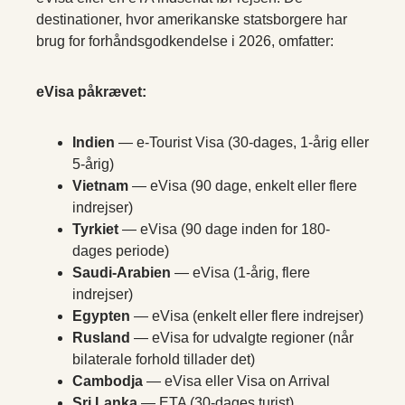
destinationer, hvor amerikanske statsborgere har
brug for forhåndsgodkendelse i 2026, omfatter:
eVisa påkrævet:
Indien
— e-Tourist Visa (30-dages, 1-årig eller
5-årig)
Vietnam
— eVisa (90 dage, enkelt eller flere
indrejser)
Tyrkiet
— eVisa (90 dage inden for 180-
dages periode)
Saudi-Arabien
— eVisa (1-årig, flere
indrejser)
Egypten
— eVisa (enkelt eller flere indrejser)
Rusland
— eVisa for udvalgte regioner (når
bilaterale forhold tillader det)
Cambodja
— eVisa eller Visa on Arrival
Sri Lanka
— ETA (30-dages turist)