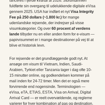
lanceres i fjerde kvartal af 2026. Storbritannien
fuldførte sin overgang til udelukkende digitale eVisa
gennem 2025. USA har indført et nyt
Visa Integrity
Fee på 250 dollars (~1.800 kr.)
for mange
udenlandske rejsende, der indrejser på visse
visumkategorier. Og over
60 procent af verdens
lande
tilbyder nu en eller anden form for e-visum —
papirvisummet er i mange destinationer på vej til at
blive et historisk levn.
For rejsende er det grundlæggende godt nyt. At
ansøge om visum til Vietnam, Indien, Saudi-
Arabien, Tyrkiet eller Tanzania tager i dag ofte 10-
15 minutter online, og godkendelsen kommer på
mail inden for 24-72 timer. Men det er også mere
forvirrende end nogensinde. Terminologien —
eVisa, eTA, ETIAS, ESTA, Visa on Arrival, Digital
Arrival Card — er reelt overvældende, og reglerne
varierer for hver kombination af pas og destination.