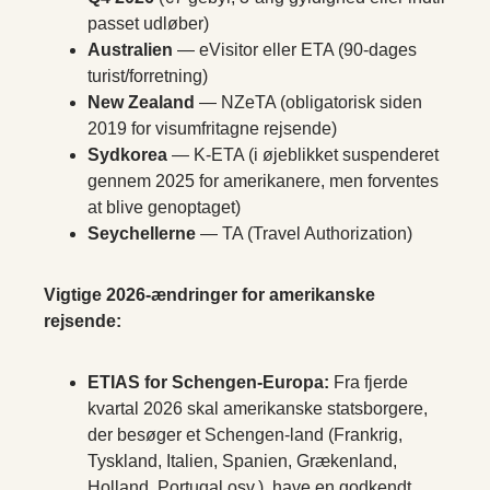
passet udløber)
Australien
— eVisitor eller ETA (90-dages
turist/forretning)
New Zealand
— NZeTA (obligatorisk siden
2019 for visumfritagne rejsende)
Sydkorea
— K-ETA (i øjeblikket suspenderet
gennem 2025 for amerikanere, men forventes
at blive genoptaget)
Seychellerne
— TA (Travel Authorization)
Vigtige 2026-ændringer for amerikanske
rejsende:
ETIAS for Schengen-Europa:
Fra fjerde
kvartal 2026 skal amerikanske statsborgere,
der besøger et Schengen-land (Frankrig,
Tyskland, Italien, Spanien, Grækenland,
Holland, Portugal osv.), have en godkendt