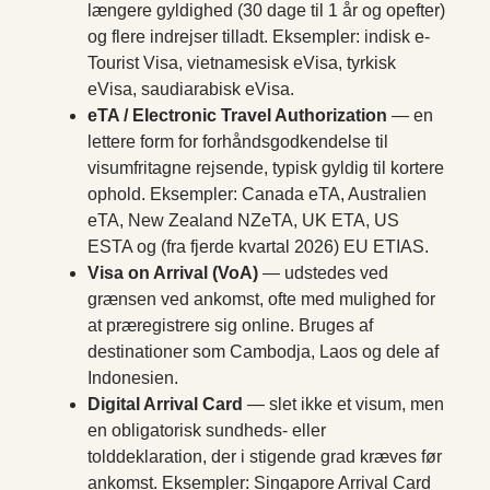
længere gyldighed (30 dage til 1 år og opefter)
og flere indrejser tilladt. Eksempler: indisk e-
Tourist Visa, vietnamesisk eVisa, tyrkisk
eVisa, saudiarabisk eVisa.
eTA / Electronic Travel Authorization
— en
lettere form for forhåndsgodkendelse til
visumfritagne rejsende, typisk gyldig til kortere
ophold. Eksempler: Canada eTA, Australien
eTA, New Zealand NZeTA, UK ETA, US
ESTA og (fra fjerde kvartal 2026) EU ETIAS.
Visa on Arrival (VoA)
— udstedes ved
grænsen ved ankomst, ofte med mulighed for
at præregistrere sig online. Bruges af
destinationer som Cambodja, Laos og dele af
Indonesien.
Digital Arrival Card
— slet ikke et visum, men
en obligatorisk sundheds- eller
tolddeklaration, der i stigende grad kræves før
ankomst. Eksempler: Singapore Arrival Card