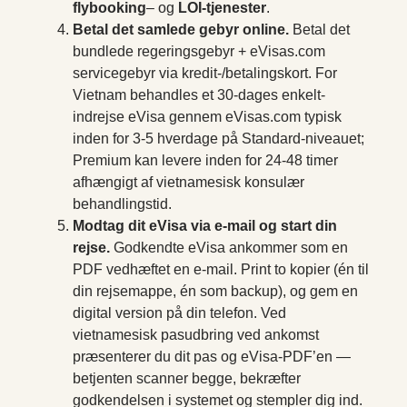
flybooking
– og
LOI-tjenester
.
Betal det samlede gebyr online.
Betal det
bundlede regeringsgebyr + eVisas.com
servicegebyr via kredit-/betalingskort. For
Vietnam behandles et 30-dages enkelt-
indrejse eVisa gennem eVisas.com typisk
inden for 3-5 hverdage på Standard-niveauet;
Premium kan levere inden for 24-48 timer
afhængigt af vietnamesisk konsulær
behandlingstid.
Modtag dit eVisa via e-mail og start din
rejse.
Godkendte eVisa ankommer som en
PDF vedhæftet en e-mail. Print to kopier (én til
din rejsemappe, én som backup), og gem en
digital version på din telefon. Ved
vietnamesisk pasudbring ved ankomst
præsenterer du dit pas og eVisa-PDF’en —
betjenten scanner begge, bekræfter
godkendelsen i systemet og stempler dig ind.