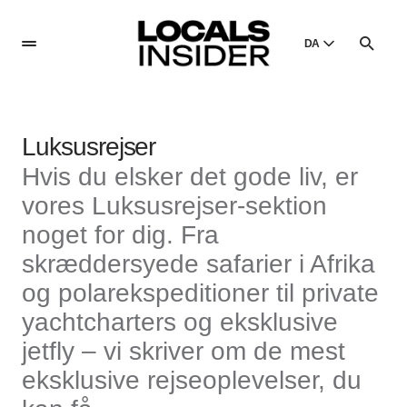
DA
English
English
Luksusrejser
Dansk
Danish
Hvis du elsker det gode liv, er
Polski
vores Luksusrejser-sektion
Poland
noget for dig. Fra
Русский
skræddersyede safarier i Afrika
Russian
og polarekspeditioner til private
yachtcharters og eksklusive
jetfly – vi skriver om de mest
eksklusive rejseoplevelser, du