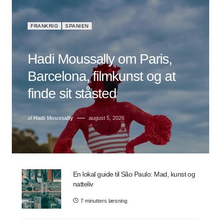
FRANKRIG
SPANIEN
Hadi Moussally om Paris,
Barcelona, filmkunst og at
finde sit ståsted
af
Hadi Moussally
august 5, 2026
En lokal guide til São Paulo: Mad, kunst og
natteliv
7 minutters læsning