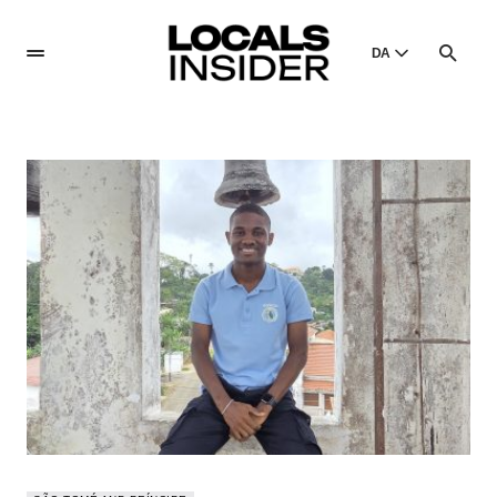
DA
English
English
Dansk
Danish
Polski
Poland
Русский
Russian