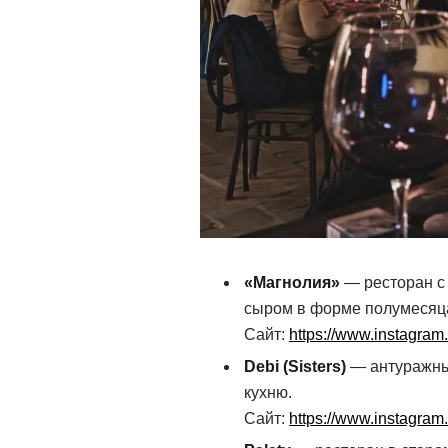
«Магнолия»
— ресторан с 
сыром в форме полумесяц
Сайт:
https://www.instagra
Debi (Sisters)
— антуражны
кухню.
Сайт:
https://www.instagram