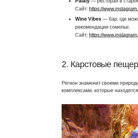
Palaty
— ресторан в старом 
Сайт:
https://www.instagram.
Wine Vibes
— бар, где мож
рекомендации сомелье.
Сайт:
https://www.instagram
2. Карстовые пеще
Регион знаменит своими приро
комплексами, которые находятся 