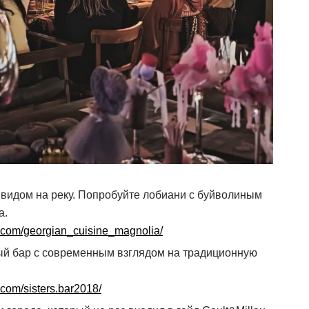
видом на реку. Попробуйте лобиани с буйволиным
а.
m.com/georgian_cuisine_magnolia/
й бар с современным взглядом на традиционную
.com/sisters.bar2018/