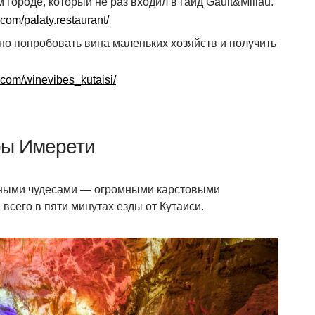
городе, который не раз входил в гайд Gault&Millau.
com/palaty.restaurant/
но попробовать вина маленьких хозяйств и получить
.com/winevibes_kutaisi/
ры Имерети
дными чудесами — огромными карстовыми
всего в пяти минутах езды от Кутаиси.