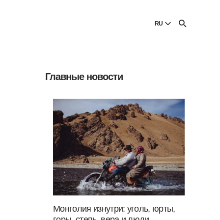
И
RU
English
English
Главные новости
Dansk
Danish
Polski
Poland
Русский
Russian
Монголия изнутри: уголь, юрты,
горы, степь, вера и люди —