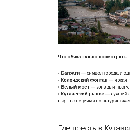
Что обязательно посмотреть:
•
Баграти
— символ города и одн
•
Колхидский фонтан
— яркая п
•
Белый мост
— зона для прогул
•
Кутаисский рынок
— лучший сп
сыр со специями по нетуристиче
Где поесть в Кутаис