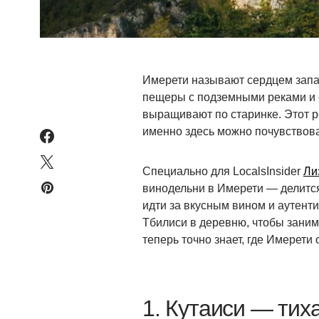
Имерети называют сердцем запад
пещеры с подземными реками и 
выращивают по старинке. Этот ре
именно здесь можно почувствова
Специально для LocalsInsider
Ли
винодельни в Имерети — делитс
идти за вкусным вином и аутенти
Тбилиси в деревню, чтобы заним
теперь точно знает, где Имерети 
1. Кутаиси — тих