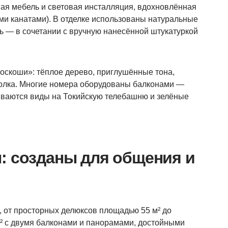
ая мебель и световая инсталляция, вдохновлённая
и канатами). В отделке использованы натуральные
ь — в сочетании с вручную нанесённой штукатуркой
оскоши»: тёплое дерево, приглушённые тона,
толка. Многие номера оборудованы балконами —
рываются виды на Токийскую телебашню и зелёные
: созданы для общения и
а, от просторных делюксов площадью 55 м² до
 м² с двумя балконами и панорамами, достойными