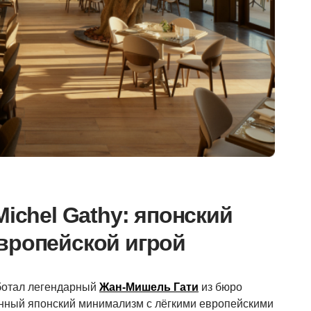
Michel Gathy: японский
вропейской игрой
аботал легендарный
Жан-Мишель Гати
из бюро
енный японский минимализм с лёгкими европейскими