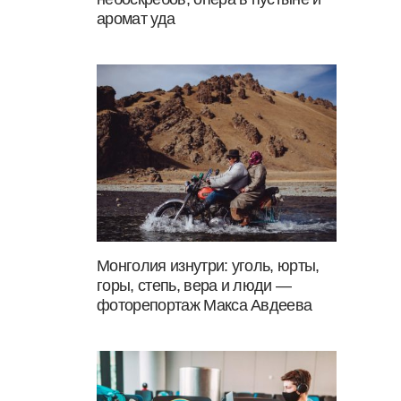
аромат уда
Монголия изнутри: уголь, юрты,
горы, степь, вера и люди —
фоторепортаж Макса Авдеева