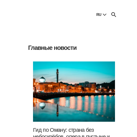
И
RU
English
English
Главные новости
Dansk
Danish
Polski
Poland
Русский
Russian
Гид по Оману: страна без
небоскрёбов, опера в пустыне и