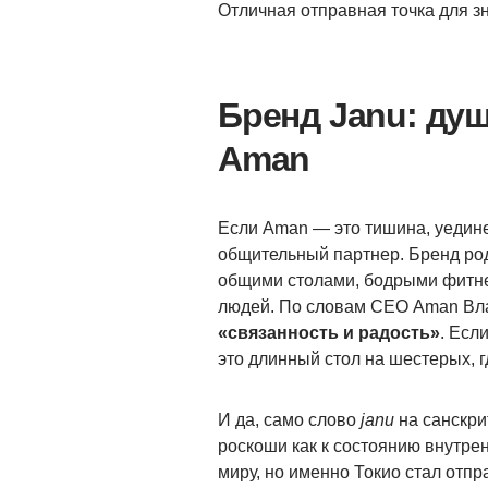
Отличная отправная точка для з
Бренд Janu: ду
Aman
Если Aman — это тишина, уедине
общительный партнер. Бренд род
общими столами, бодрыми фитне
людей. По словам СЕО Aman Вл
«связанность и радость»
. Есл
это длинный стол на шестерых, 
И да, само слово
janu
на санскри
роскоши как к состоянию внутре
миру, но именно Токио стал отпр