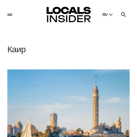
RU
English
English
Каир
Dansk
Danish
Polski
Poland
Русский
Russian