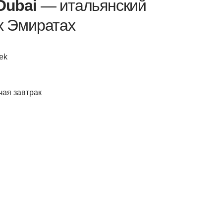
Dubai
— итальянский
х Эмиратах
eek
чая завтрак