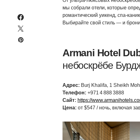
От ультра-люксовых небоскрёбов
мы собрали отели, которые опре
романтический уикенд, спа-кани
Выбирайте свой стиль — и брони
Armani Hotel Dub
небоскрёбе Бурд
Адрес:
Burj Khalifa, 1 Sheikh M
Телефон:
+971 4 888 3888
Сайт:
https://www.armanihotels.co
Цена:
от $547 / ночь, включая за