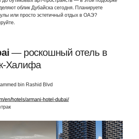
 до бутиковых арт-пространств — в этой подборке
деляют облик Дубайска сегодня. Планируете
кулы или просто эстетичный отдых в ОАЭ?
руйте.
ai
— роскошный отель в
ж-Халифа
ohammed bin Rashid Blvd
m/en/hotels/armani-hotel-dubai/
втрак