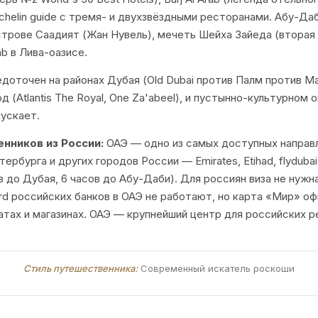
ichelin guide с тремя- и двухзвёздными ресторанами. Абу-Да
трове Саадият (Жан Нувель), мечеть Шейха Зайеда (вторая 
ab в Лива-оазисе.
оточен на районах Дубая (Old Dubai против Палм против Ma
д (Atlantis The Royal, One Za'abeel), и пустынно-культурном
ускает.
нников из России:
ОАЭ — одно из самых доступных направ
ербурга и других городов России — Emirates, Etihad, flydub
 до Дубая, 6 часов до Абу-Даби). Для россиян виза не нужн
ard российских банков в ОАЭ не работают, но карта «Мир» о
атах и магазинах. ОАЭ — крупнейший центр для российских р
Стиль путешественника:
Современный искатель роскоши