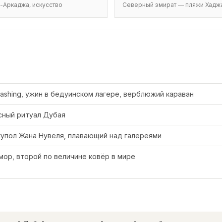
-Аркаджа, искусство
Северный эмират — пляжи Хаджар
ashing, ужин в бедуинском лагере, верблюжий караван
тусный ритуал Дубая
купол Жана Нувеля, плавающий над галереями
ор, второй по величине ковёр в мире