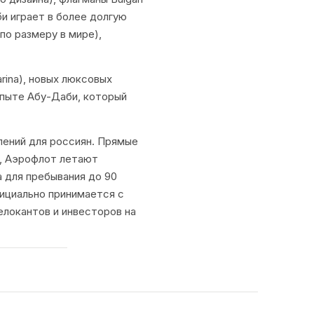
би играет в более долгую
по размеру в мире),
rina), новых люксовых
 опыте Абу-Даби, который
лений для россиян. Прямые
ai, Аэрофлот летают
а для пребывания до 90
фициально принимается с
елокантов и инвесторов на