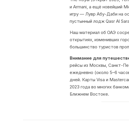
и Armani, а ещё новейший M
игру — Лувр Абу-Даби на ос
пустынный лодж Qasr Al Sar
Наш материал об ОАЭ сосред
открытиях, изменивших горо
большинство туристов проп
Внимание для путешестве
рейсы из Москвы, Санкт-Пет
ежедневно (около 5–6 часов
дней. Карты Visa и Masterc
2023 года во многих банком
Ближнем Востоке.