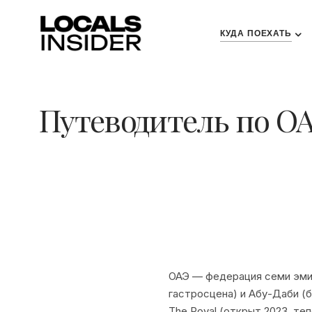
КУДА ПОЕХАТЬ
Путеводитель по ОА
ОАЭ — федерация семи эмир
гастросцена) и Абу-Даби (б
The Royal (открыт 2023, тепе