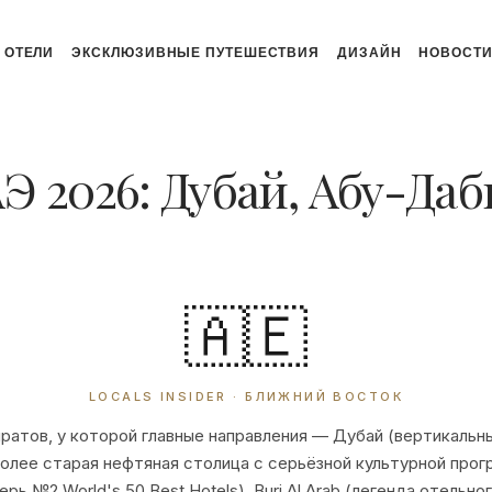
ОТЕЛИ
ЭКСКЛЮЗИВНЫЕ ПУТЕШЕСТВИЯ
ДИЗАЙН
НОВОСТ
Э 2026: Дубай, Абу-Даб
🇦🇪
LOCALS INSIDER · БЛИЖНИЙ ВОСТОК
атов, у которой главные направления — Дубай (вертикальны
олее старая нефтяная столица с серьёзной культурной програ
рь №2 World's 50 Best Hotels), Burj Al Arab (легенда отельног