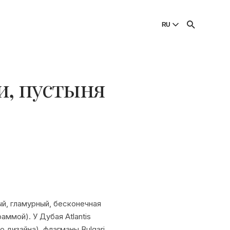
И
RU
English
English
и, пустыня
Dansk
Danish
Polski
Poland
Русский
Russian
й, гламурный, бесконечная
ммой). У Дубая Atlantis
о дизайна), флагманы Bulgari