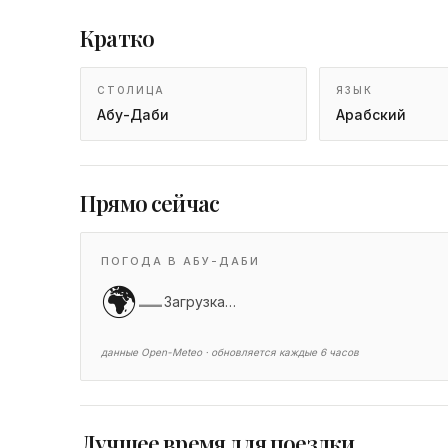
Кратко
СТОЛИЦА
ЯЗЫК
Абу-Даби
Арабский
Прямо сейчас
ПОГОДА В АБУ-ДАБИ
🌍
—
Загрузка…
данные Open-Meteo · обновляется каждые 6 часов
Лучшее время для поездки