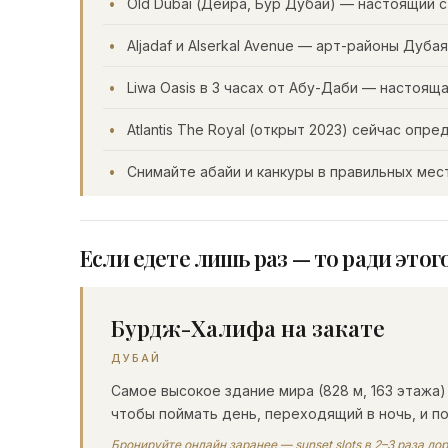
Old Dubai (Дейра, Бур Дубай) — настоящий 
Aljadaf и Alserkal Avenue — арт-районы Дуба
Liwa Oasis в 3 часах от Абу-Даби — настоящ
Atlantis The Royal (открыт 2023) сейчас оп
Снимайте абайи и канкуры в правильных ме
Если едете лишь раз — то ради этог
Бурдж-Халифа на закате
ДУБАЙ
Самое высокое здание мира (828 м, 163 этажа) 
чтобы поймать день, переходящий в ночь, и п
Бронируйте онлайн заранее — sunset slots в 2–3 раза до