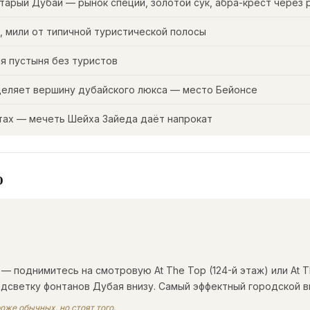
старый Дубай — рынок специй, золотой сук, абра-крест через 
я, мили от типичной туристической полосы
ая пустыня без туристов
ределяет вершину дубайского люкса — место Бейонсе
стах — мечеть Шейха Зайеда даёт напрокат
о
— поднимитесь на смотровую At The Top (124-й этаж) или At Th
одсветку фонтанов Дубая внизу. Самый эффектный городской в
роже обычных, но стоят того.