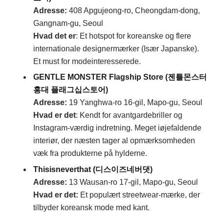
Adresse
:
408 Apgujeong-ro, Cheongdam-dong,
Gangnam-gu, Seoul
Hvad det er
: Et hotspot for koreanske og flere
internationale designermærker (Især Japanske).
Et must for modeinteresserede.
GENTLE MONSTER Flagship Store (젠틀몬스터
홍대 플래그십스토어)
Adresse
:
19 Yanghwa-ro 16-gil, Mapo-gu, Seoul
Hvad er det
: Kendt for avantgardebriller og
Instagram-værdig indretning. Meget iøjefaldende
interiør, der næsten tager al opmærksomheden
væk fra produkterne på hylderne.
Thisisneverthat (디스이즈네버댓)
Adresse:
13 Wausan-ro 17-gil, Mapo-gu, Seoul
Hvad er det:
Et populært streetwear-mærke, der
tilbyder koreansk mode med kant.