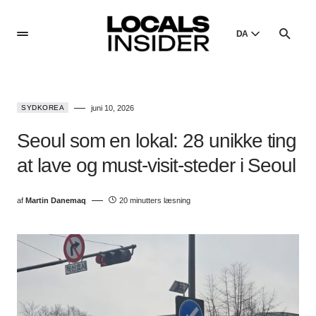
DA
English
English
SYDKOREA
juni 10, 2026
Dansk
Danish
Seoul som en lokal: 28 unikke ting
Polski
at lave og must-visit-steder i Seoul
Poland
Русский
af
Martin Danemaq
20 minutters læsning
Russian