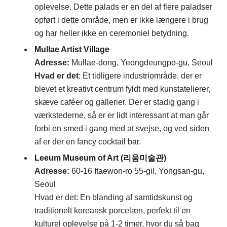
oplevelse. Dette palads er en del af flere paladser
opført i dette område, men er ikke længere i brug
og har heller ikke en ceremoniel betydning.
Mullae Artist Village
Adresse
:
Mullae-dong, Yeongdeungpo-gu, Seoul
Hvad er det
: Et tidligere industriområde, der er
blevet et kreativt centrum fyldt med kunstatelierer,
skæve caféer og gallerier. Der er stadig gang i
værkstederne, så er er lidt interessant at man går
forbi en smed i gang med at svejse, og ved siden
af er der en fancy cocktail bar.
Leeum Museum of Art (리움미술관)
Adresse
:
60-16 Itaewon-ro 55-gil, Yongsan-gu,
Seoul
Hvad er det: En blanding af samtidskunst og
traditionelt koreansk porcelæn, perfekt til en
kulturel oplevelse på 1-2 timer, hvor du så bag