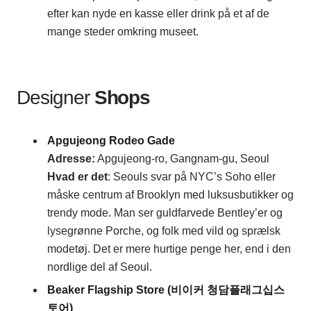
efter kan nyde en kasse eller drink på et af de
mange steder omkring museet.
Designer
Shops
Apgujeong Rodeo Gade
Adresse
:
Apgujeong-ro, Gangnam-gu, Seoul
Hvad er det
: Seouls svar på NYC’s Soho eller
måske centrum af Brooklyn med luksusbutikker og
trendy mode. Man ser guldfarvede Bentley’er og
lysegrønne Porche, og folk med vild og sprælsk
modetøj. Det er mere hurtige penge her, end i den
nordlige del af Seoul.
Beaker Flagship Store (비이커 청담플래그십스
토어)