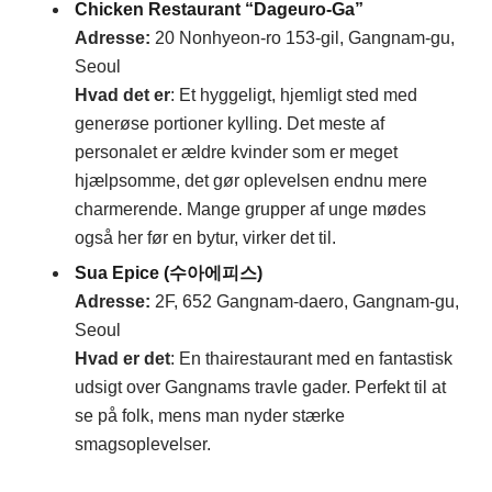
Chicken Restaurant “Dageuro-Ga”
Adresse
:
20 Nonhyeon-ro 153-gil, Gangnam-gu,
Seoul
Hvad det er
: Et hyggeligt, hjemligt sted med
generøse portioner kylling. Det meste af
personalet er ældre kvinder som er meget
hjælpsomme, det gør oplevelsen endnu mere
charmerende. Mange grupper af unge mødes
også her før en bytur, virker det til.
Sua Epice (수아에피스)
Adresse
:
2F, 652 Gangnam-daero, Gangnam-gu,
Seoul
Hvad er det
: En thairestaurant med en fantastisk
udsigt over Gangnams travle gader. Perfekt til at
se på folk, mens man nyder stærke
smagsoplevelser.