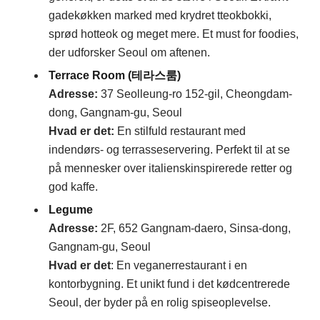
gadekøkken marked med krydret tteokbokki,
sprød hotteok og meget mere. Et must for foodies,
der udforsker Seoul om aftenen.
Terrace Room (테라스룸)
Adresse
:
37 Seolleung-ro 152-gil, Cheongdam-
dong, Gangnam-gu, Seoul
Hvad er det:
En stilfuld restaurant med
indendørs- og terrasseservering. Perfekt til at se
på mennesker over italienskinspirerede retter og
god kaffe.
Legume
Adresse
:
2F, 652 Gangnam-daero, Sinsa-dong,
Gangnam-gu, Seoul
Hvad er det
: En veganerrestaurant i en
kontorbygning. Et unikt fund i det kødcentrerede
Seoul, der byder på en rolig spiseoplevelse.