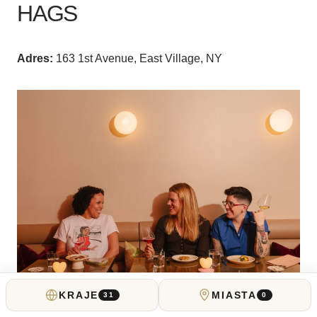
HAGS
Adres:
163 1st Avenue, East Village, NY
KRAJE
MIASTA
31
0
Źródło zdjęcia: hagsnyc.com