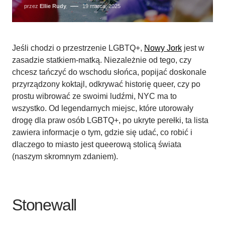
przez
Ellie Rudy
19 marca, 2025
Jeśli chodzi o przestrzenie LGBTQ+,
Nowy Jork
jest w
zasadzie statkiem-matką. Niezależnie od tego, czy
chcesz tańczyć do wschodu słońca, popijać doskonale
przyrządzony koktajl, odkrywać historię queer, czy po
prostu wibrować ze swoimi ludźmi, NYC ma to
wszystko. Od legendarnych miejsc, które utorowały
drogę dla praw osób LGBTQ+, po ukryte perełki, ta lista
zawiera informacje o tym, gdzie się udać, co robić i
dlaczego to miasto jest queerową stolicą świata
(naszym skromnym zdaniem).
Stonewall