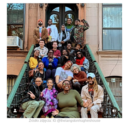
Źródło zdjęcia: IG @thelangstonhugheshouse