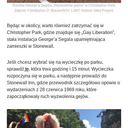
Rzeźba George’a Segala „Wyzwolenie gejów” w Christopher Park.
Zdjęcie: Christopher D. Brazee/NYC LGBT Historic Sites Project.
Będąc w okolicy, warto również zatrzymać się w
Christopher Park, gdzie znajduje się „Gay Liberation”,
stała instalacja George’a Segala upamiętniająca
zamieszki w Stonewall.
Jeśli chcesz wybrać się na wycieczkę po parku,
sprawdź
tę
, która trwa godzinę i 15 minut. Wycieczka
rozpoczyna się w parku, a następnie prowadzi do
Stonewall Inn, gdzie przewodnik szczegółowo opowie o
wydarzeniach z 28 czerwca 1969 roku, które
zapoczątkowały ruch wyzwolenia gejów.