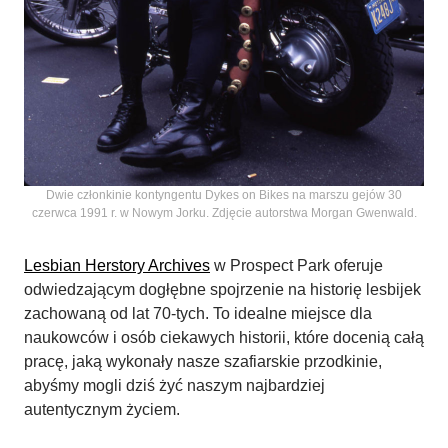
Dwie członkinie kontyngentu Dykes on Bikes na marszu gejów 30
czerwca 1991 r. w Nowym Jorku. Zdjęcie autorstwa Morgan Gwenwald.
Lesbian Herstory Archives
w Prospect Park oferuje
odwiedzającym dogłębne spojrzenie na historię lesbijek
zachowaną od lat 70-tych. To idealne miejsce dla
naukowców i osób ciekawych historii, które docenią całą
pracę, jaką wykonały nasze szafiarskie przodkinie,
abyśmy mogli dziś żyć naszym najbardziej
autentycznym życiem.