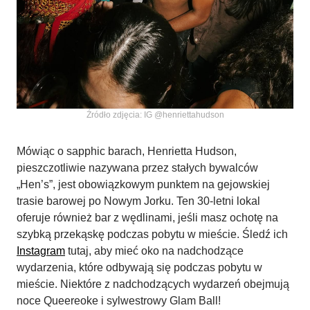
Źródło zdjęcia: IG @henriettahudson
Mówiąc o sapphic barach, Henrietta Hudson,
pieszczotliwie nazywana przez stałych bywalców
„Hen’s”, jest obowiązkowym punktem na gejowskiej
trasie barowej po Nowym Jorku. Ten 30-letni lokal
oferuje również bar z wędlinami, jeśli masz ochotę na
szybką przekąskę podczas pobytu w mieście. Śledź ich
Instagram
tutaj, aby mieć oko na nadchodzące
wydarzenia, które odbywają się podczas pobytu w
mieście. Niektóre z nadchodzących wydarzeń obejmują
noce Queereoke i sylwestrowy Glam Ball!