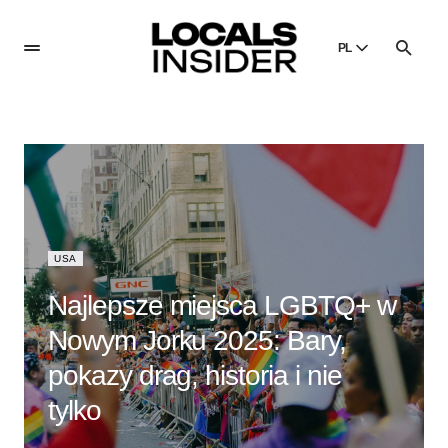
PL
English
English
Dansk
Danish
Polski
Poland
USA
Русский
Russian
Najlepsze miejsca LGBTQ+ w
Nowym Jorku 2025: Bary,
pokazy drag, historia i nie
tylko