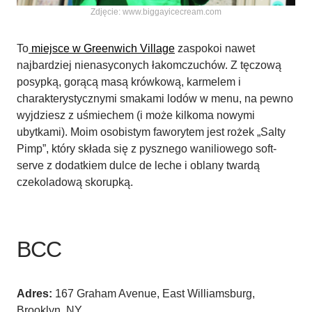
Zdjęcie: www.biggayicecream.com
To
miejsce w Greenwich Village
zaspokoi nawet
najbardziej nienasyconych łakomczuchów. Z tęczową
posypką, gorącą masą krówkową, karmelem i
charakterystycznymi smakami lodów w menu, na pewno
wyjdziesz z uśmiechem (i może kilkoma nowymi
ubytkami). Moim osobistym faworytem jest rożek „Salty
Pimp”, który składa się z pysznego waniliowego soft-
serve z dodatkiem dulce de leche i oblany twardą
czekoladową skorupką.
BCC
Adres:
167 Graham Avenue, East Williamsburg,
Brooklyn, NY