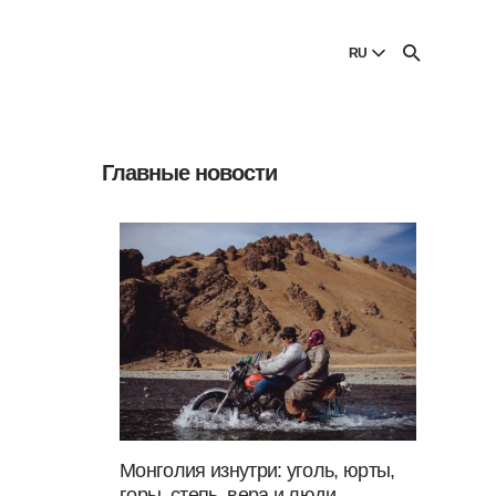
И
RU
English
English
Главные новости
Dansk
Danish
Polski
Poland
Русский
Russian
Монголия изнутри: уголь, юрты,
горы, степь, вера и люди —