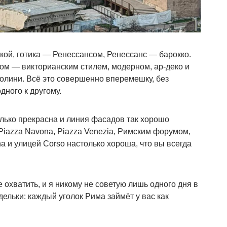
икой, готика — Ренессансом, Ренессанс — барокко.
ом — викторианским стилем, модерном, ар-деко и
олини. Всё это совершенно вперемешку, без
дного к другому.
лько прекрасна и линия фасадов так хорошо
Piazza Navona, Piazza Venezia, Римским форумом,
a и улицей Corso настолько хороша, что вы всегда
е охватить, и я никому не советую лишь одного дня в
ельки: каждый уголок Рима займёт у вас как