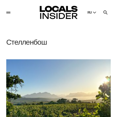
RU
English
English
Стелленбош
Dansk
Danish
Polski
Poland
Русский
Russian