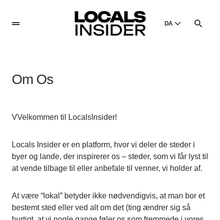
DA
English
English
Om Os
Dansk
Danish
Polski
VVelkommen til LocalsInsider!
Poland
Русский
Locals Insider er en platform, hvor vi deler de steder i
Russian
byer og lande, der inspirerer os – steder, som vi får lyst til
at vende tilbage til eller anbefale til venner, vi holder af.
At være “lokal” betyder ikke nødvendigvis, at man bor et
bestemt sted eller ved alt om det (ting ændrer sig så
hurtigt, at vi nogle gange føler os som fremmede i vores