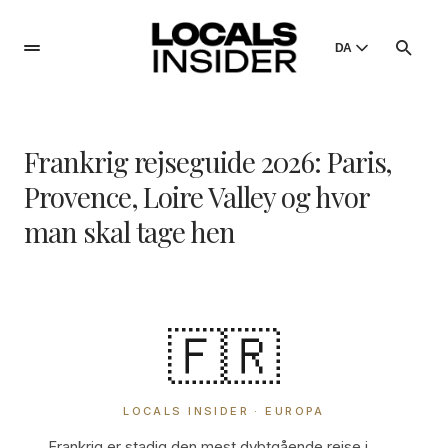
DA
English
English
Frankrig rejseguide 2026: Paris,
Dansk
Danish
Provence, Loire Valley og hvor
Polski
man skal tage hen
Poland
Русский
Russian
🇫🇷
LOCALS INSIDER · EUROPA
Frankrig er stadig den mest dybtgående rejse i