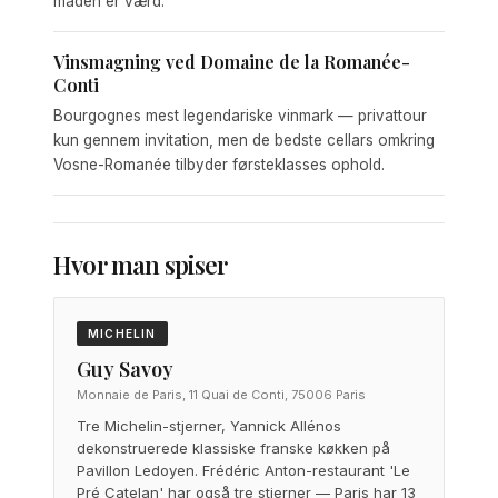
maden er værd.
Vinsmagning ved Domaine de la Romanée-
Conti
Bourgognes mest legendariske vinmark — privattour
kun gennem invitation, men de bedste cellars omkring
Vosne-Romanée tilbyder førsteklasses ophold.
Hvor man spiser
MICHELIN
Guy Savoy
Monnaie de Paris, 11 Quai de Conti, 75006 Paris
Tre Michelin-stjerner, Yannick Allénos
dekonstruerede klassiske franske køkken på
Pavillon Ledoyen. Frédéric Anton-restaurant 'Le
Pré Catelan' har også tre stjerner — Paris har 13