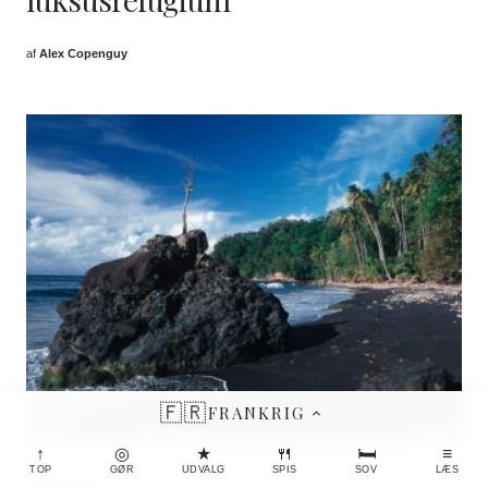
af
Alex Copenguy
🇫🇷
FRANKRIG
↑
◎
★
🍴
🛏
≡
TOP
GØR
UDVALG
SPIS
SOV
LÆS
FRANKRIG