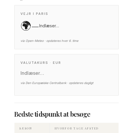
VEJR I PARIS
🌍
—
Indlæser…
via Open-Meteo · opdateres hver 6. time
VALUTAKURS · EUR
Indlæser…
via Den Europæiske Centralbank · opdateres dagligt
Bedste tidspunkt at besøge
SÆSON
HVORFOR TAGE AFSTED