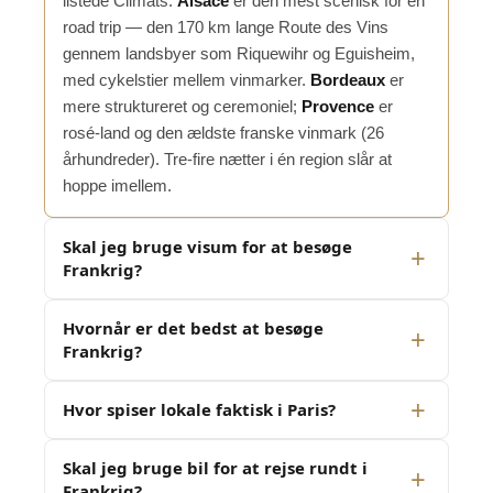
listede Climats.
Alsace
er den mest scenisk for en
road trip — den 170 km lange Route des Vins
gennem landsbyer som Riquewihr og Eguisheim,
med cykelstier mellem vinmarker.
Bordeaux
er
mere struktureret og ceremoniel;
Provence
er
rosé-land og den ældste franske vinmark (26
århundreder). Tre-fire nætter i én region slår at
hoppe imellem.
Skal jeg bruge visum for at besøge
Frankrig?
Hvornår er det bedst at besøge
Frankrig?
Hvor spiser lokale faktisk i Paris?
Skal jeg bruge bil for at rejse rundt i
Frankrig?