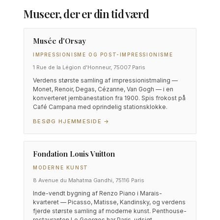
Museer, der er din tid værd
Musée d'Orsay
IMPRESSIONISME OG POST-IMPRESSIONISME
1 Rue de la Légion d'Honneur, 75007 Paris
Verdens største samling af impressionistmaling —
Monet, Renoir, Degas, Cézanne, Van Gogh — i en
konverteret jernbanestation fra 1900. Spis frokost på
Café Campana med oprindelig stationsklokke.
BESØG HJEMMESIDE →
Fondation Louis Vuitton
MODERNE KUNST
8 Avenue du Mahatma Gandhi, 75116 Paris
Inde-vendt bygning af Renzo Piano i Marais-
kvarteret — Picasso, Matisse, Kandinsky, og verdens
fjerde største samling af moderne kunst. Penthouse-
restauranten Le Georges har Paris-udsigt.