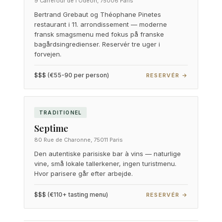
9 Carrefour de l'Odéon, 75006 Paris
Bertrand Grebaut og Théophane Pinetes
restaurant i 11. arrondissement — moderne
fransk smagsmenu med fokus på franske
bagårdsingredienser. Reservér tre uger i
forvejen.
$$$ (€55-90 per person)
RESERVÉR →
TRADITIONEL
Septime
80 Rue de Charonne, 75011 Paris
Den autentiske parisiske bar à vins — naturlige
vine, små lokale tallerkener, ingen turistmenu.
Hvor parisere går efter arbejde.
$$$ (€110+ tasting menu)
RESERVÉR →