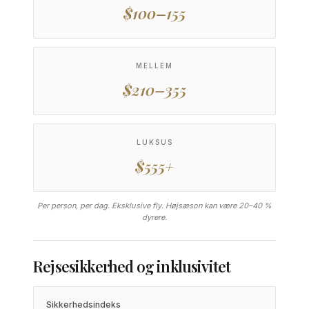
$100–155
MELLEM
$210–355
LUKSUS
$555+
Per person, per dag. Eksklusive fly. Højsæson kan være 20–40 %
dyrere.
Rejsesikkerhed og inklusivitet
Sikkerhedsindeks