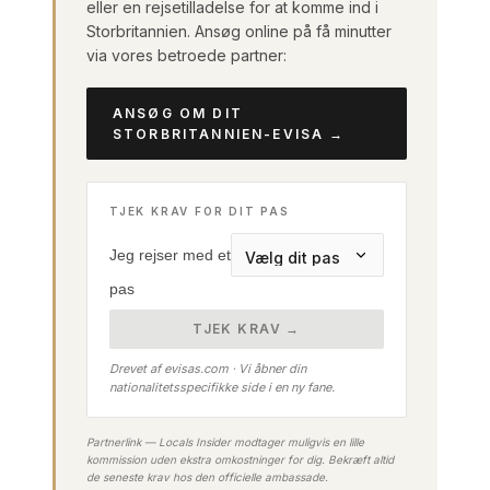
eller en rejsetilladelse for at komme ind i
Storbritannien. Ansøg online på få minutter
via vores betroede partner:
ANSØG OM DIT
STORBRITANNIEN-EVISA →
TJEK KRAV FOR DIT PAS
Jeg rejser med et
pas
TJEK KRAV →
Drevet af evisas.com · Vi åbner din
nationalitetsspecifikke side i en ny fane.
Partnerlink — Locals Insider modtager muligvis en lille
kommission uden ekstra omkostninger for dig. Bekræft altid
de seneste krav hos den officielle ambassade.