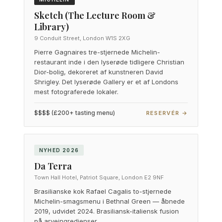
Sketch (The Lecture Room &
Library)
9 Conduit Street, London W1S 2XG
Pierre Gagnaires tre-stjernede Michelin-
restaurant inde i den lyserøde tidligere Christian
Dior-bolig, dekoreret af kunstneren David
Shrigley. Det lyserøde Gallery er et af Londons
mest fotograferede lokaler.
$$$$ (£200+ tasting menu)
RESERVÉR →
NYHED 2026
Da Terra
Town Hall Hotel, Patriot Square, London E2 9NF
Brasilianske kok Rafael Cagalis to-stjernede
Michelin-smagsmenu i Bethnal Green — åbnede
2019, udvidet 2024. Brasiliansk-italiensk fusion
på arveingredienser.