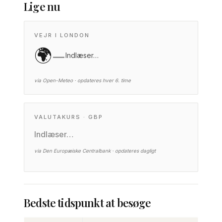
Lige nu
VEJR I LONDON
🌍
—
Indlæser…
via Open-Meteo · opdateres hver 6. time
VALUTAKURS · GBP
Indlæser…
via Den Europæiske Centralbank · opdateres dagligt
Bedste tidspunkt at besøge