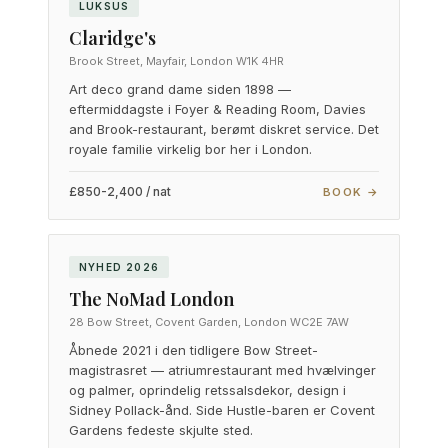
LUKSUS
Claridge's
Brook Street, Mayfair, London W1K 4HR
Art deco grand dame siden 1898 —
eftermiddagste i Foyer & Reading Room, Davies
and Brook-restaurant, berømt diskret service. Det
royale familie virkelig bor her i London.
£850-2,400 / nat
BOOK →
NYHED 2026
The NoMad London
28 Bow Street, Covent Garden, London WC2E 7AW
Åbnede 2021 i den tidligere Bow Street-
magistrasret — atriumrestaurant med hvælvinger
og palmer, oprindelig retssalsdekor, design i
Sidney Pollack-ånd. Side Hustle-baren er Covent
Gardens fedeste skjulte sted.