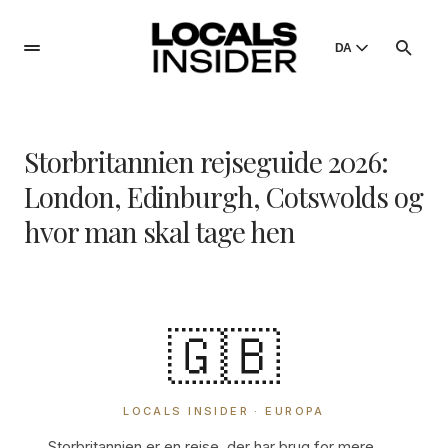
DA
English
English
Storbritannien rejseguide 2026:
Dansk
Danish
London, Edinburgh, Cotswolds og
Polski
hvor man skal tage hen
Poland
Русский
Russian
🇬🇧
LOCALS INSIDER · EUROPA
Storbritannien er en rejse, der har brug for mere