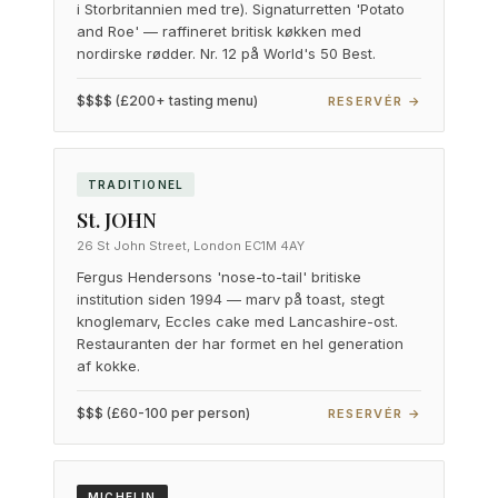
i Storbritannien med tre). Signaturretten 'Potato
and Roe' — raffineret britisk køkken med
nordirske rødder. Nr. 12 på World's 50 Best.
$$$$ (£200+ tasting menu)
RESERVÉR →
TRADITIONEL
St. JOHN
26 St John Street, London EC1M 4AY
Fergus Hendersons 'nose-to-tail' britiske
institution siden 1994 — marv på toast, stegt
knoglemarv, Eccles cake med Lancashire-ost.
Restauranten der har formet en hel generation
af kokke.
$$$ (£60-100 per person)
RESERVÉR →
MICHELIN