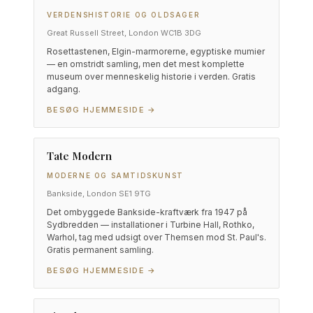
VERDENSHISTORIE OG OLDSAGER
Great Russell Street, London WC1B 3DG
Rosettastenen, Elgin-marmorerne, egyptiske mumier
— en omstridt samling, men det mest komplette
museum over menneskelig historie i verden. Gratis
adgang.
BESØG HJEMMESIDE →
Tate Modern
MODERNE OG SAMTIDSKUNST
Bankside, London SE1 9TG
Det ombyggede Bankside-kraftværk fra 1947 på
Sydbredden — installationer i Turbine Hall, Rothko,
Warhol, tag med udsigt over Themsen mod St. Paul's.
Gratis permanent samling.
BESØG HJEMMESIDE →