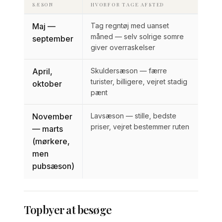
SÆSON
HVORFOR TAGE AFSTED
Maj —
Tag regntøj med uanset
måned — selv solrige somre
september
giver overraskelser
April,
Skuldersæson — færre
turister, billigere, vejret stadig
oktober
pænt
November
Lavsæson — stille, bedste
priser, vejret bestemmer ruten
— marts
(mørkere,
men
pubsæson)
Topbyer at besøge