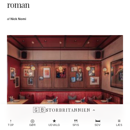
roman
af
Nick Nomi
🇬🇧
STORBRITANNIEN
↑
◎
★
🍴
🛏
≡
TOP
GØR
UDVALG
SPIS
SOV
LÆS