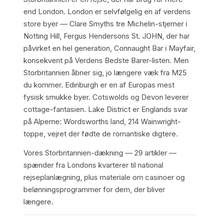
end London. London er selvfølgelig en af verdens
store byer — Clare Smyths tre Michelin-stjerner i
Notting Hill, Fergus Hendersons St. JOHN, der har
påvirket en hel generation, Connaught Bar i Mayfair,
konsekvent på Verdens Bedste Barer-listen. Men
Storbritannien åbner sig, jo længere væk fra M25
du kommer. Edinburgh er en af Europas mest
fysisk smukke byer. Cotswolds og Devon leverer
cottage-fantasien. Lake District er Englands svar
på Alperne: Wordsworths land, 214 Wainwright-
toppe, vejret der fødte de romantiske digtere.
Vores Storbritannien-dækning — 29 artikler —
spænder fra Londons kvarterer til national
rejseplanlægning, plus materiale om casinoer og
belønningsprogrammer for dem, der bliver
længere.