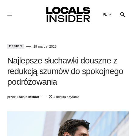
PL
English
English
DESIGN
19 marca, 2025
Dansk
Danish
Najlepsze słuchawki douszne z
Polski
redukcją szumów do spokojnego
Poland
podróżowania
Русский
Russian
przez
Locals Insider
4 minuta czytania