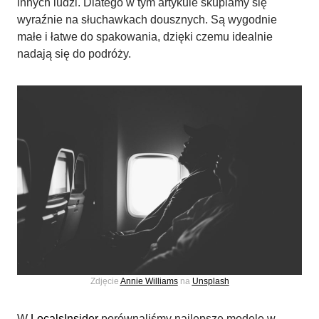
innych ludzi. Dlatego w tym artykule skupiamy się
wyraźnie na słuchawkach dousznych. Są wygodnie
małe i łatwe do spakowania, dzięki czemu idealnie
nadają się do podróży.
Zdjęcie
Annie Williams
na
Unsplash
W
LocalsInsider
porównaliśmy najlepsze modele w