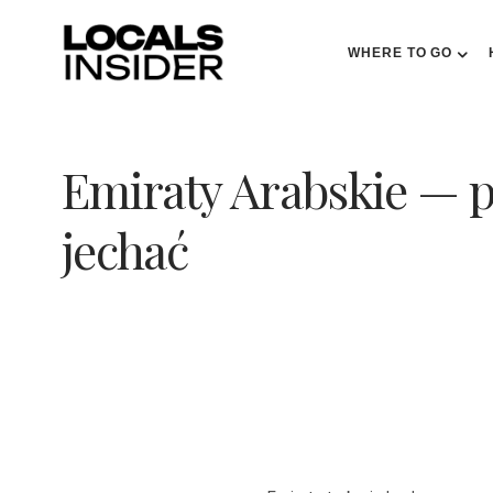
WHERE TO GO
Emiraty Arabskie — p
jechać