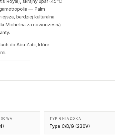
is Royal), skrajny upał (45°C
egametropolia — Palm
ejsza, bardziej kulturalna
dki Michelina za nowoczesną
anty.
ach do Abu Zabi, które
mi.
ASOWA
TYP GNIAZDKA
4)
Type C/D/G (230V)