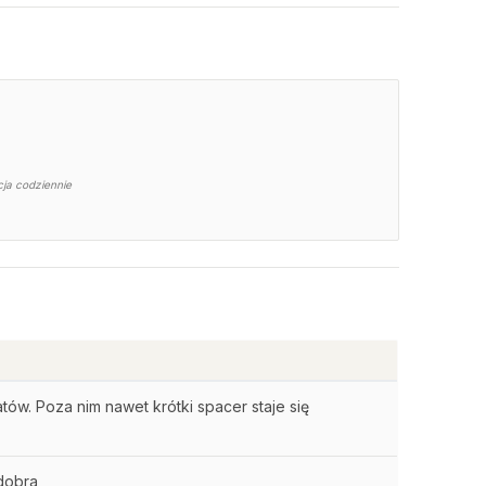
cja codziennie
ów. Poza nim nawet krótki spacer staje się
 dobra