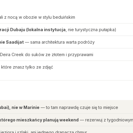
li z nocą w obozie w stylu beduińskim
acji Dubaju (lokalna instytucja
, nie turystyczna pułapka)
ie Saadijat
— sama architektura warta podróży
Deira Creek do suków ze złotem i przyprawami
, które znasz tylko ze zdjęć
bai), nie w Marinie
— to tam naprawdę czuje się to miejsce
ł którego mieszkańcy planują weekend
— rezerwuj z tygodniowy
jeziora i szlaki, ani jednego drapacza chmur