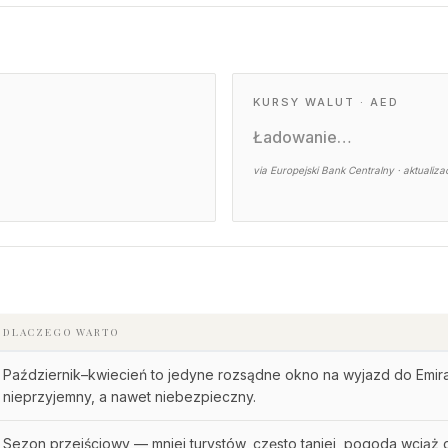
KURSY WALUT · AED
Ładowanie…
via Europejski Bank Centralny · aktualiza
DLACZEGO WARTO
Październik–kwiecień to jedyne rozsądne okno na wyjazd do Emirat
nieprzyjemny, a nawet niebezpieczny.
Sezon przejściowy — mniej turystów, często taniej, pogoda wciąż