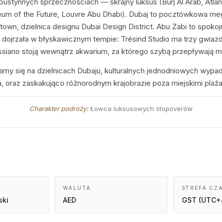
pustynnych sprzecznościach — skrajny luksus (Burj Al Arab, Atlant
seum of the Future, Louvre Abu Dhabi). Dubaj to pocztówkowa m
own, dzielnica designu Dubai Design District. Abu Zabi to spokojni
 dojrzała w błyskawicznym tempie: Trésind Studio ma trzy gwiaz
 Ossiano stoją wewnątrz akwarium, za którego szybą przepływają m
y się na dzielnicach Dubaju, kulturalnych jednodniowych wypad
 oraz zaskakująco różnorodnym krajobrazie poza miejskimi plaża
Charakter podróży:
Łowca luksusowych stopoverów
WALUTA
STREFA CZ
ski
AED
GST (UTC+