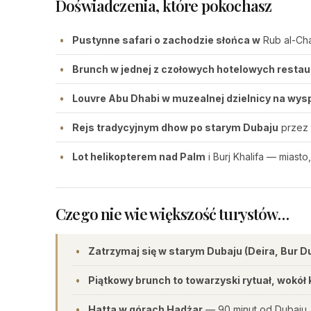
Doświadczenia, które pokochasz
Pustynne safari o zachodzie słońca w
Rub al-Cha
Brunch w jednej z czołowych hotelowych restaur
Louvre Abu Dhabi w muzealnej dzielnicy na wysp
Rejs tradycyjnym dhow po starym Dubaju
przez 
Lot helikopterem nad Palm
i Burj Khalifa — miasto
Czego nie wie większość turystów…
Zatrzymaj się w starym Dubaju (Deira, Bur Du
Piątkowy brunch to towarzyski rytuał, wokó
Hatta w górach Hadżar
— 90 minut od Dubaju, 