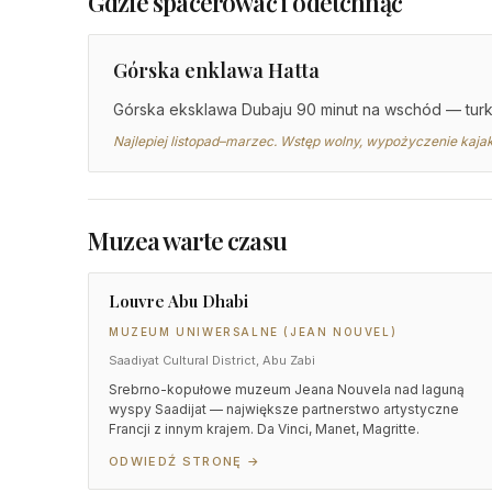
Gdzie spacerować i odetchnąć
Górska enklawa Hatta
Górska eksklawa Dubaju 90 minut na wschód — turku
Najlepiej listopad–marzec. Wstęp wolny, wypożyczenie kaja
Muzea warte czasu
Louvre Abu Dhabi
MUZEUM UNIWERSALNE (JEAN NOUVEL)
Saadiyat Cultural District, Abu Zabi
Srebrno-kopułowe muzeum Jeana Nouvela nad laguną
wyspy Saadijat — największe partnerstwo artystyczne
Francji z innym krajem. Da Vinci, Manet, Magritte.
ODWIEDŹ STRONĘ →