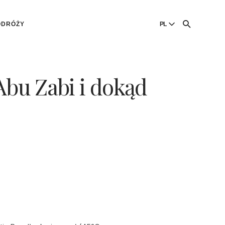
ODRÓŻY
PL
English
English
Abu Zabi i dokąd
Dansk
Danish
Polski
Poland
Русский
Russian