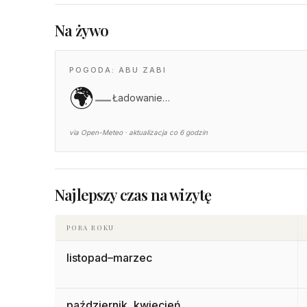
Na żywo
POGODA: ABU ZABI
🌍
—
Ładowanie…
via Open-Meteo · aktualizacja co 6 godzin
Najlepszy czas na wizytę
PORA ROKU
listopad–marzec
październik, kwiecień