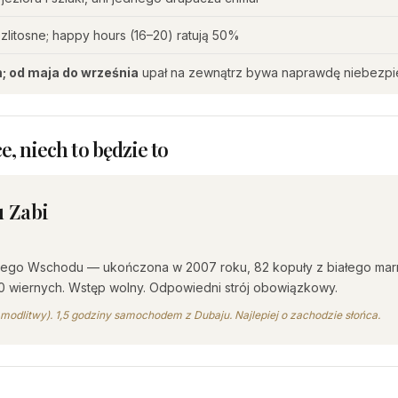
litosne; happy hours (16–20) ratują 50%
; od maja do września
upał na zewnątrz bywa naprawdę niebezp
e, niech to będzie to
u Zabi
skiego Wschodu — ukończona w 2007 roku, 82 kopuły z białego marm
00 wiernych. Wstęp wolny. Odpowiedni strój obowiązkowy.
modlitwy). 1,5 godziny samochodem z Dubaju. Najlepiej o zachodzie słońca.