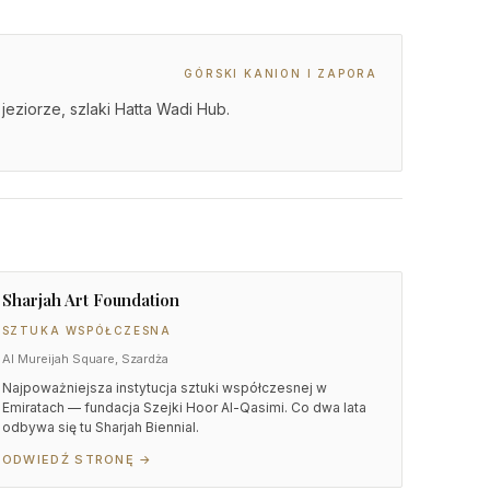
GÓRSKI KANION I ZAPORA
eziorze, szlaki Hatta Wadi Hub.
Sharjah Art Foundation
SZTUKA WSPÓŁCZESNA
Al Mureijah Square, Szardża
Najpoważniejsza instytucja sztuki współczesnej w
Emiratach — fundacja Szejki Hoor Al-Qasimi. Co dwa lata
odbywa się tu Sharjah Biennial.
ODWIEDŹ STRONĘ →