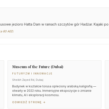
sowe jezioro Hatta Dam w ramach szczytów gór Hadżar. Kajaki po j
ka 60 AED.
Museum of the Future (Dubai)
FUTURYZM I INNOWACJE
Sheikh Zayed Rd, Dubaj
Budynek w kształcie torusa opleciony arabską kaligrafią —
otwarty w 2022 roku. Immersyjne ekspozycje o zmianie
klimatu, AI i eksploracji kosmosu.
ODWIEDŹ STRONĘ →