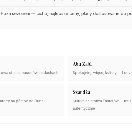
Poza sezonem — cicho, najlepsze ceny, plany dostosowane do p
Abu Zabi
iatowa stolica basenów na dachach
Spokojniej, więcej kultury — Lou
Szardża
kurorty na północ od Dubaju
Kulturalna stolica Emiratów — muz
autentycznie