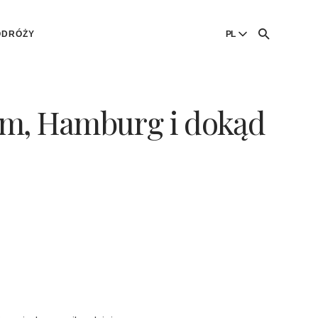
ODRÓŻY
PL
English
English
um, Hamburg i dokąd
Dansk
Danish
Polski
Poland
Русский
Russian