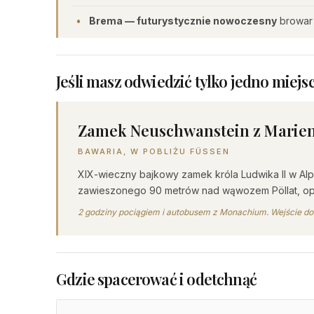
Brema — futurystycznie nowoczesny
browar 
Jeśli masz odwiedzić tylko jedno miejsc
Zamek Neuschwanstein z Marie
BAWARIA, W POBLIŻU FÜSSEN
XIX-wieczny bajkowy zamek króla Ludwika II w Alp
zawieszonego 90 metrów nad wąwozem Pöllat, opr
2 godziny pociągiem i autobusem z Monachium. Wejście d
Gdzie spacerować i odetchnąć