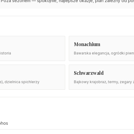
Poza sezonem — spokojnie, najlepsze okazje, plan zależny od p
Monachium
istoria
Bawarska elegancja, ogródki piwn
Schwarzwald
), dzielnica spichlerzy
Bajkowy krajobraz, termy, zegary 
phos