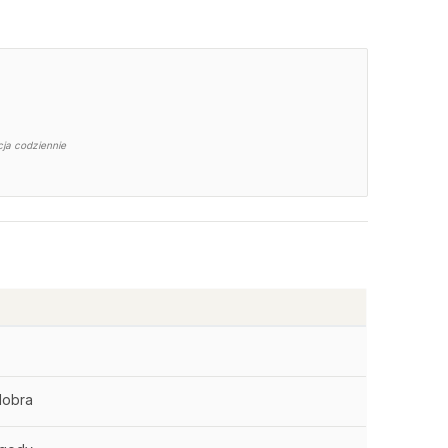
cja codziennie
dobra