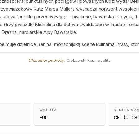
zność: kraj punktualnych pociągów i poważnych ludzi wydał Berli
Trzygwiazdkowy Rutz Marca Müllera wyznacza horyzont wysokiej 
tanowi formalną przeciwwagę — piwiarnie, bawarska tradycja, Tan
d (trzy gwiazdki Michelina dla Schwarzwaldstube w Traube Tonbac
rezna, narciarskie Alpy Bawarskie.
muje dzielnice Berlina, monachijską scenę kulinarną i trasy, któr
Charakter podróży:
Ciekawski kosmopolita
WALUTA
STREFA CZ
EUR
CET (UTC+1