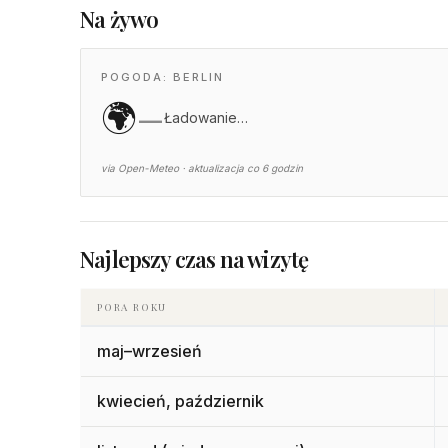
Na żywo
POGODA: BERLIN
🌍
—
Ładowanie…
via Open-Meteo · aktualizacja co 6 godzin
Najlepszy czas na wizytę
PORA ROKU
maj–wrzesień
kwiecień, październik