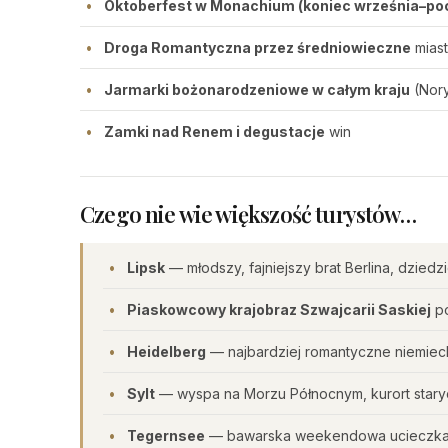
Oktoberfest w Monachium (koniec września–po
Droga Romantyczna przez średniowieczne
miast
Jarmarki bożonarodzeniowe w całym kraju
(Nory
Zamki nad Renem i degustacje
win
Czego nie wie większość turystów…
Lipsk
— młodszy, fajniejszy brat Berlina, dzied
Piaskowcowy krajobraz Szwajcarii Saskiej
p
Heidelberg
— najbardziej romantyczne niemieck
Sylt
— wyspa na Morzu Północnym, kurort staryc
Tegernsee
— bawarska weekendowa ucieczka 