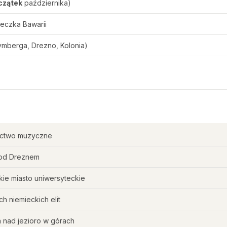
czątek
października)
eczka Bawarii
mberga, Drezno, Kolonia)
zictwo muzyczne
od Dreznem
ie miasto uniwersyteckie
h niemieckich elit
nad jezioro w górach