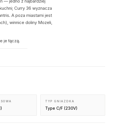
n — jedno z najbardziej
kuchni; Curry 36 wyznacza
tris. A poza miastami jest
h), winnice doliny Mozeli,
e je łączą.
ASOWA
TYP GNIAZDKA
)
Type C/F (230V)