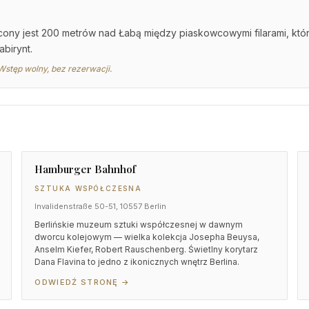
ny jest 200 metrów nad Łabą między piaskowcowymi filarami, które
abirynt.
Wstęp wolny, bez rezerwacji.
Hamburger Bahnhof
SZTUKA WSPÓŁCZESNA
Invalidenstraße 50-51, 10557 Berlin
Berlińskie muzeum sztuki współczesnej w dawnym
dworcu kolejowym — wielka kolekcja Josepha Beuysa,
Anselm Kiefer, Robert Rauschenberg. Świetlny korytarz
Dana Flavina to jedno z ikonicznych wnętrz Berlina.
ODWIEDŹ STRONĘ →