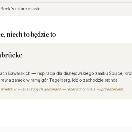
Beck's i stare miasto
e, niech to będzie to
nbrücke
ach Bawarskich — inspiracja dla disnejowskiego zamku Śpiącej Kró
awia zamek w ramę gór Tegelberg. Idź o zachodzie słońca.
o wnętrz w wyznaczonych godzinach — rezerwuj online z wyprzedzeniem.