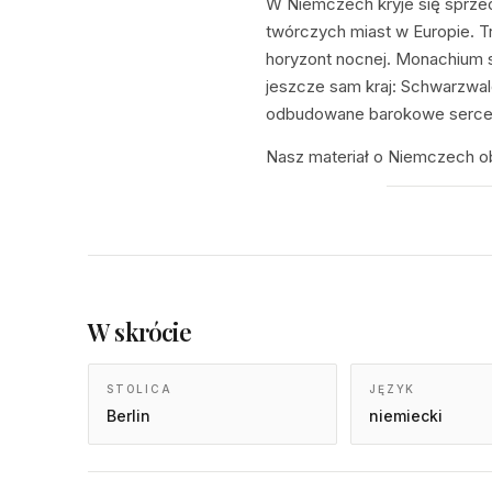
W Niemczech kryje się sprzec
twórczych miast w Europie. 
horyzont nocnej. Monachium s
jeszcze sam kraj: Schwarzwal
odbudowane barokowe serce D
Nasz materiał o Niemczech obej
W skrócie
STOLICA
JĘZYK
Berlin
niemiecki