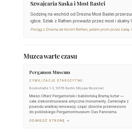
Szwajcaria Saska i Most Bastei
Godzinę na wschód od Drezna Most Bastei przerzuco
iglice. Szlak z Rathen prowadzi przez most i skalny l
Pociąg z Drezna do Kurort Rathen, potem prom przez Łabę. 
Muzea warte czasu
Pergamon Museum
CYWILIZACJE STAROŻYTNE
Bodestraße 1-3, 10178 Berlin (Wyspa Muzeów)
Mieści Ołtarz Pergamoński i babilońską Bramę Isztar —
całe zrekonstruowane antyczne monumenty. Zamknięte z
powodu wielkiej renowacji; część zbiorów przeniesiono
do pobliskiego Pergamonmuseum: Das Panorama.
ODWIEDŹ STRONĘ →