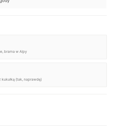
ogody
e, brama w Alpy
z kukułką (tak, naprawdę)