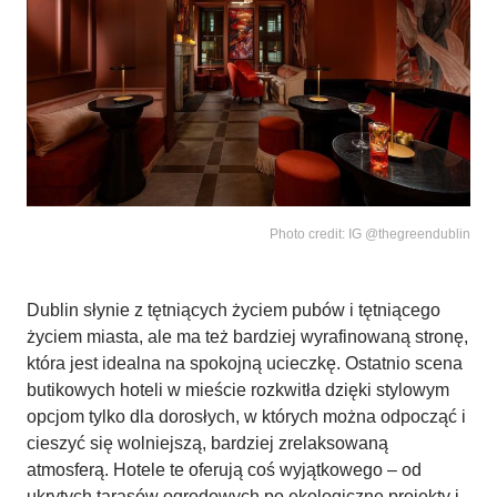
Photo credit: IG @thegreendublin
Dublin słynie z tętniących życiem pubów i tętniącego
życiem miasta, ale ma też bardziej wyrafinowaną stronę,
która jest idealna na spokojną ucieczkę. Ostatnio scena
butikowych hoteli w mieście rozkwitła dzięki stylowym
opcjom tylko dla dorosłych, w których można odpocząć i
cieszyć się wolniejszą, bardziej zrelaksowaną
atmosferą. Hotele te oferują coś wyjątkowego – od
ukrytych tarasów ogrodowych po ekologiczne projekty i