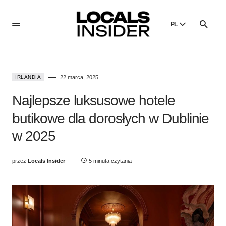
PL
English
English
IRLANDIA
22 marca, 2025
Dansk
Danish
Najlepsze luksusowe hotele
Polski
butikowe dla dorosłych w Dublinie
Poland
w 2025
Русский
Russian
przez
Locals Insider
5 minuta czytania