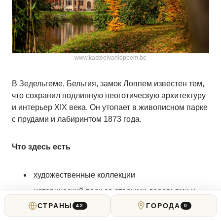
www.kasteelvanloppem.be
В Зедельгеме, Бельгия, замок Лоппем известен тем,
что сохранил подлинную неоготическую архитектуру
и интерьер XIX века. Он утопает в живописном парке
с прудами и лабиринтом 1873 года.
Что здесь есть
художественные коллекции
исторический парк со старыми деревьями и
гротами
СТРАНЫ
ГОРОДА
42
0