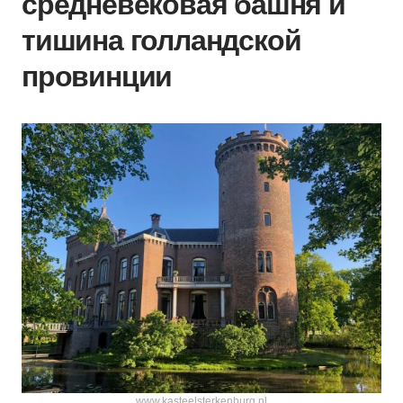
средневековая башня и
тишина голландской
провинции
www.kasteelsterkenburg.nl