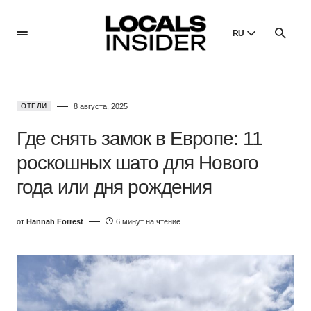
RU
English
English
ОТЕЛИ
8 августа, 2025
Dansk
Danish
Где снять замок в Европе: 11
Polski
роскошных шато для Нового
Poland
года или дня рождения
Русский
Russian
от
Hannah Forrest
6 минут на чтение