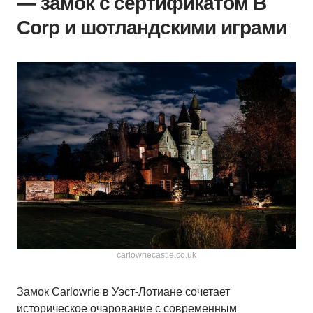
— замок с сертификатом B
Corp и шотландскими играми
carlowriecastle.co.uk
Замок Carlowrie в Уэст-Лотиане сочетает
историческое очарование с современным