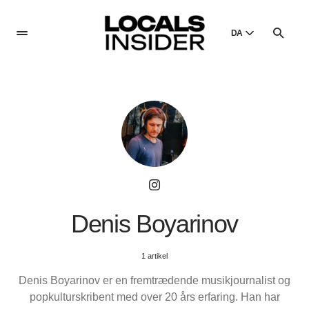
DA
English
English
Dansk
Danish
Polski
Poland
Русский
Russian
Denis Boyarinov
1 artikel
Denis Boyarinov er en fremtrædende musikjournalist og
popkulturskribent med over 20 års erfaring. Han har