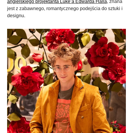
angielskiego projektanta Luke’a Edwarda Halla
, znana
jest z zabawnego, romantycznego podejścia do sztuki i
designu.