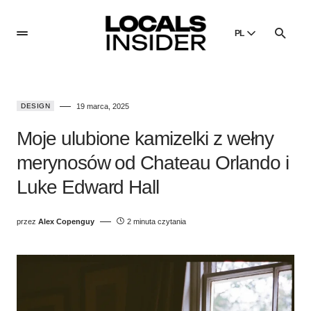
PL
English
English
DESIGN
19 marca, 2025
Dansk
Danish
Moje ulubione kamizelki z wełny
Polski
merynosów od Chateau Orlando i
Poland
Luke Edward Hall
Русский
Russian
przez
Alex Copenguy
2 minuta czytania