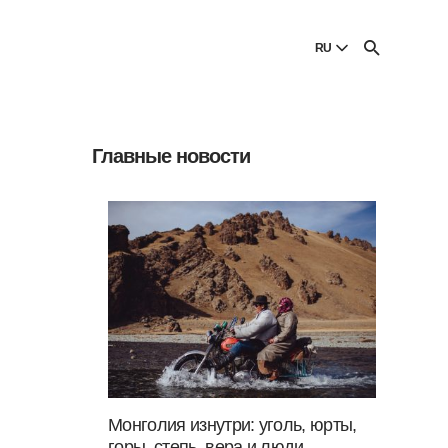
И
RU
English
English
Главные новости
Dansk
Danish
Polski
Poland
Русский
Russian
Монголия изнутри: уголь, юрты,
горы, степь, вера и люди —