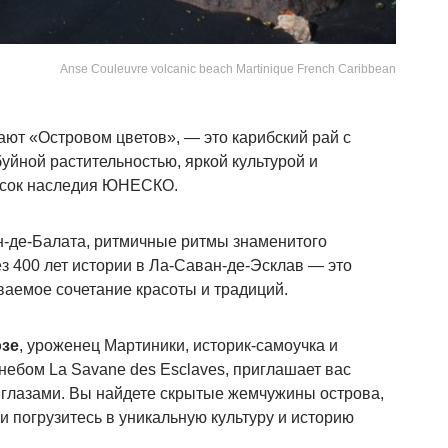
Anse Couleuvre volcanic beach Martinique French Caribbean
ают «Островом цветов», — это карибский рай с
йной растительностью, яркой культурой и
исок наследия ЮНЕСКО.
н-де-Балата, ритмичные ритмы знаменитого
з 400 лет истории в Ла-Саван-де-Эсклав — это
аемое сочетание красоты и традиций.
зе
, уроженец Мартиники, историк-самоучка и
небом La Savane des Esclaves, приглашает вас
 глазами. Вы найдете скрытые жемчужины острова,
и погрузитесь в уникальную культуру и историю