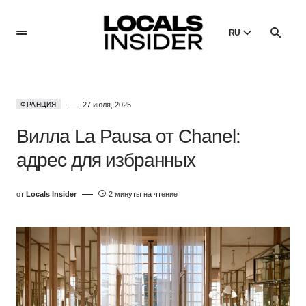
RU
English
English
ФРАНЦИЯ
27 июля, 2025
Dansk
Danish
Вилла La Pausa от Chanel:
Polski
адрес для избранных
Poland
Русский
от
Locals Insider
2 минуты на чтение
Russian