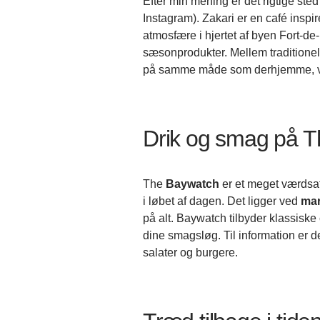
Efter min mening er det rigtige ste
Instagram). Zakari er en café inspir
atmosfære i hjertet af byen Fort-d
sæsonprodukter. Mellem traditionell
på samme måde som derhjemme, vil
Drik og smag på 
The
Baywatch
er et meget værdsat
i løbet af dagen. Det ligger ved
mar
på alt. Baywatch tilbyder klassiske 
dine smagsløg. Til information er d
salater og burgere.