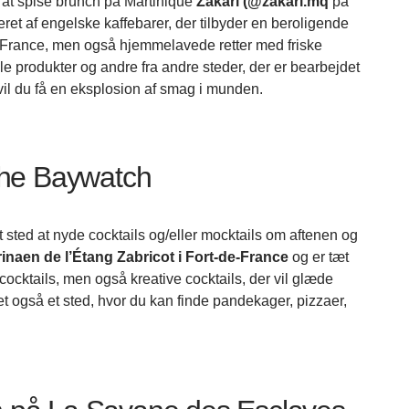
d at spise brunch på Martinique
Zakari (@zakari.mq
på
eret af engelske kaffebarer, der tilbyder en beroligende
e-France, men også hjemmelavede retter med friske
e produkter og andre fra andre steder, der er bearbejdet
 du få en eksplosion af smag i munden.
The Baywatch
 sted at nyde cocktails og/eller mocktails om aftenen og
inaen de l’Étang Zabricot i Fort-de-France
og er tæt
cocktails, men også kreative cocktails, der vil glæde
et også et sted, hvor du kan finde pandekager, pizzaer,