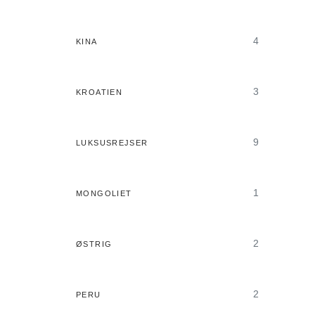
4
KINA
3
KROATIEN
9
LUKSUSREJSER
1
MONGOLIET
2
ØSTRIG
2
PERU