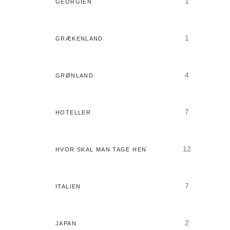
1
GEORGIEN
1
GRÆKENLAND
4
GRØNLAND
7
HOTELLER
12
HVOR SKAL MAN TAGE HEN
7
ITALIEN
2
JAPAN