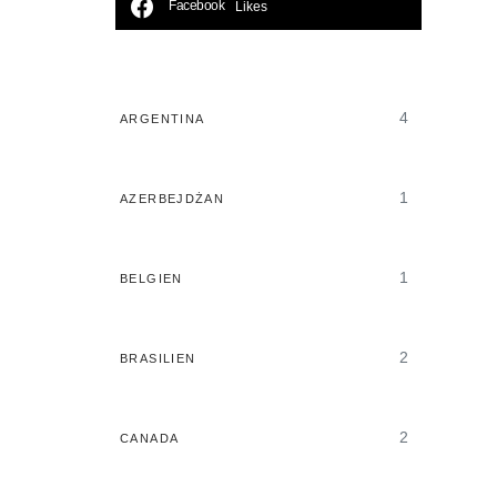
Facebook
Likes
4
ARGENTINA
1
AZERBEJDŻAN
1
BELGIEN
2
BRASILIEN
2
CANADA