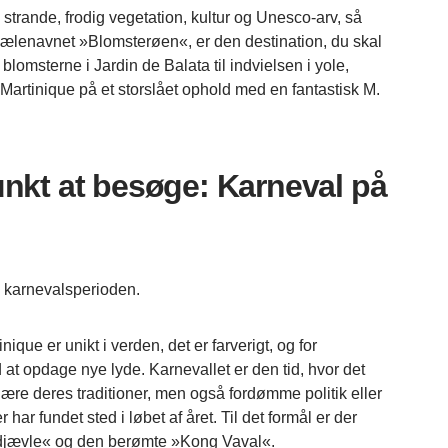
 strande, frodig vegetation, kultur og Unesco-arv, så
kælenavnet »Blomsterøen«, er den destination, du skal
 blomsterne i Jardin de Balata til indvielsen i yole,
artinique på et storslået ophold med en fantastisk M.
unkt at besøge:
Karneval på
i karnevalsperioden.
ique er unikt i verden, det er farverigt, og for
 at opdage nye lyde. Karnevallet er den tid, hvor det
 ære deres traditioner, men også fordømme politik eller
 har fundet sted i løbet af året. Til det formål er der
 djævle« og den berømte »Kong Vaval«.