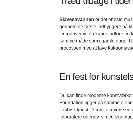
Træd tilbage i tid
Slavesavannen
er det eneste mus
gennem de første indbyggere på Mart
Derudover vil du kunne udføre en ku
samme måde som i gamle dage. I løb
processen med at lave kakaomasse
En fest for kunste
Du kan finde moderne kunstværke
Foundation ligger på samme ejendo
caribisk kunst i 3 rum: »cuveriez«
fotografere udendørs med skulpturer 