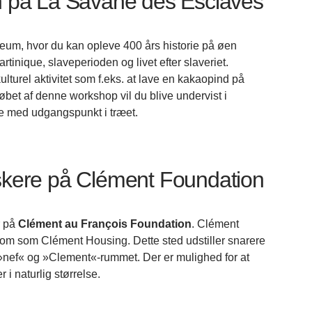
en på La Savane des Esclaves
eum, hvor du kan opleve 400 års historie på øen
inique, slaveperioden og livet efter slaveriet.
lturel aktivitet som f.eks. at lave en kakaopind på
et af denne workshop vil du blive undervist i
 med udgangspunkt i træet.
lskere på Clément Foundation
r på
Clément au François Foundation
. Clément
m som Clément Housing. Dette sted udstiller snarere
, »nef« og »Clement«-rummet. Der er mulighed for at
i naturlig størrelse.