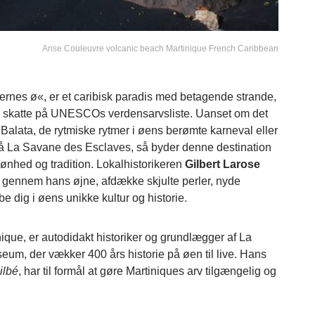
Anse Couleuvre volcanic beach Martinique French Caribbean
ternes ø«, er et caribisk paradis med betagende strande,
 og skatte på UNESCOs verdensarvsliste. Uanset om det
e Balata, de rytmiske rytmer i øens berømte karneval eller
på La Savane des Esclaves, så byder denne destination
ønhed og tradition. Lokalhistorikeren
Gilbert Larose
que gennem hans øjne, afdække skjulte perler, nyde
 dig i øens unikke kultur og historie.
nique, er autodidakt historiker og grundlægger af La
eum, der vækker 400 års historie på øen til live. Hans
ilbé
, har til formål at gøre Martiniques arv tilgængelig og