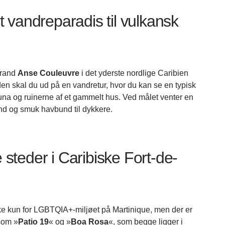
 vandreparadis til vulkansk
trand
Anse Couleuvre
i det yderste nordlige Caribien
 den skal du ud på en vandretur, hvor du kan se en typisk
una og ruinerne af et gammelt hus. Ved målet venter en
nd og smuk havbund til dykkere.
teder i Caribiske Fort-de-
ooke kun for LGBTQIA+-miljøet på Martinique, men der er
 som »
Patio 19
« og »
Boa Rosa
«, som begge ligger i