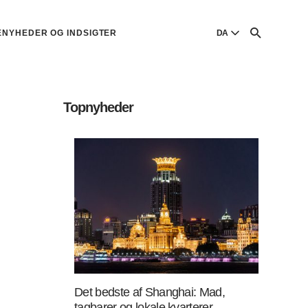
ENYHEDER OG INDSIGTER
DA
English
English
Topnyheder
Dansk
Danish
Polski
Poland
Русский
Russian
Det bedste af Shanghai: Mad,
tagbarer og lokale kvarterer