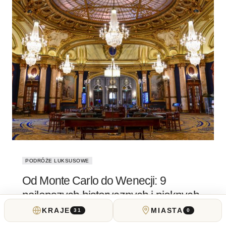
PODRÓŻE LUKSUSOWE
Od Monte Carlo do Wenecji: 9
najlepszych historycznych i pięknych
kasyn w Europie do odwiedzenia
KRAJE
MIASTA
31
0