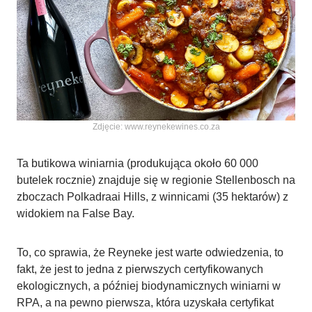
Zdjęcie: www.reynekewines.co.za
Ta butikowa winiarnia (produkująca około 60 000
butelek rocznie) znajduje się w regionie Stellenbosch na
zboczach Polkadraai Hills, z winnicami (35 hektarów) z
widokiem na False Bay.
To, co sprawia, że Reyneke jest warte odwiedzenia, to
fakt, że jest to jedna z pierwszych certyfikowanych
ekologicznych, a później biodynamicznych winiarni w
RPA, a na pewno pierwsza, która uzyskała certyfikat