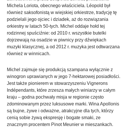
Michela Loriota, obecnego właściciela. Léopold był
również saksofonistą w wiejskiej orkiestrze, tradycję tę
podzielali jego ojciec i dziadek, aż do rozwiązania
orkiestry w latach 50-tych. Michel oddaje hołd tej
rodzinnej spuściźnie: od 2010 r. wszystkie butelki
dojrzewają na osadzie w piwnicy przy dźwiękach
muzyki klasycznej, a od 2012 r. muzyka jest odtwarzana
również w winnicach.
Michel zajmuje się produkcją szampana wyłącznie z
winogron uprawianych w jego 7-hektarowej posiadłości.
Jest także pionierem w stowarzyszeniu Vignerons
Indépendants, które zrzesza małych winiarzy w całym
kraju – godna pochwały misja w regionie często
zdominowanym przez luksusowe marki. Wina Apollonis
są bujne, żywe i odważne, atrakcyjne dla tych, którzy
cenią sobie żywą ekspresję i bogate smaki, ze
znacznym procentem Pinot Meunier w mieszankach.