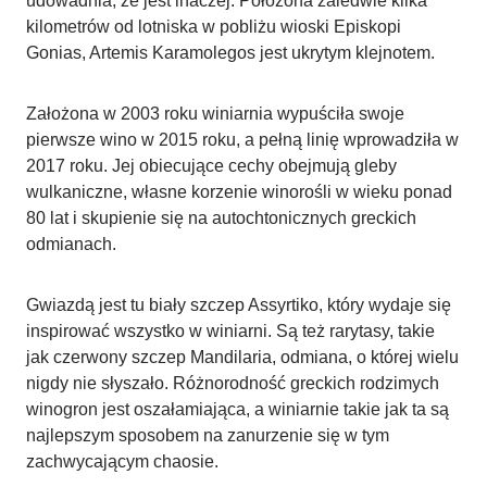
udowadnia, że jest inaczej. Położona zaledwie kilka
kilometrów od lotniska w pobliżu wioski Episkopi
Gonias, Artemis Karamolegos jest ukrytym klejnotem.
Założona w 2003 roku winiarnia wypuściła swoje
pierwsze wino w 2015 roku, a pełną linię wprowadziła w
2017 roku. Jej obiecujące cechy obejmują gleby
wulkaniczne, własne korzenie winorośli w wieku ponad
80 lat i skupienie się na autochtonicznych greckich
odmianach.
Gwiazdą jest tu biały szczep Assyrtiko, który wydaje się
inspirować wszystko w winiarni. Są też rarytasy, takie
jak czerwony szczep Mandilaria, odmiana, o której wielu
nigdy nie słyszało. Różnorodność greckich rodzimych
winogron jest oszałamiająca, a winiarnie takie jak ta są
najlepszym sposobem na zanurzenie się w tym
zachwycającym chaosie.