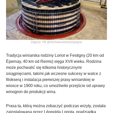
Zdjęcie: FB @michelloriotchampagne
Tradycja winiarska rodziny Loriot w Festigny (20 km od
Épernay, 40 km od Reims) sięga XVII wieku. Rodzina
może pochwalić się kilkoma historycznymi
osiągnięciami, takimi jak wczesne sukcesy w walce z
filokserą i instalacja pierwszej prasy winiarskiej w
wiosce w 1900 roku, co umożliwiło przejście od uprawy
winogron do produkcji wina.
Prasa ta, którą można zobaczyć podczas wizyty, została
zainstalowana przez Léopolda Loriota, pradziadka