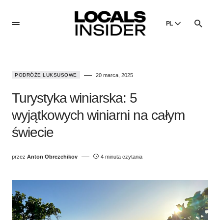
PL
English
English
PODRÓŻE LUKSUSOWE
20 marca, 2025
Dansk
Danish
Turystyka winiarska: 5
Polski
wyjątkowych winiarni na całym
Poland
świecie
Русский
Russian
przez
Anton Obrezchikov
4 minuta czytania