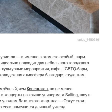
oplus_8650786
уристов — и именно в этом его особый шарм.
идеально подходит для небольшого городского
— культурные мероприятия, кафе, LGBTQ-бары,
 молодежная атмосфера благодаря студентам.
емлённый, чем
Копенгаген
, но не менее
 и концерты на крыше универмага Salling, шоу в
м улочкам Латинского квартала — Орхус стоит
но если намечается длинный уикенд.