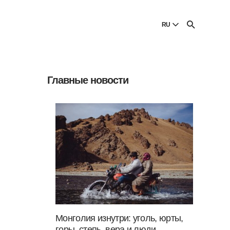
И
RU
English
English
Главные новости
Dansk
Danish
Polski
Poland
Русский
Russian
Монголия изнутри: уголь, юрты,
горы, степь, вера и люди —