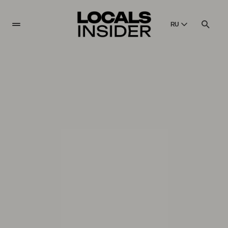
RU
English
English
Dansk
Danish
Polski
Poland
Русский
Russian