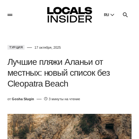
RU
English
English
ТУРЦИЯ
17 октября, 2025
Dansk
Danish
Лучшие пляжи Аланьи от
Polski
местных: новый список без
Poland
Cleopatra Beach
Русский
Russian
от
Gosha Slugin
3 минуты на чтение