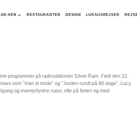
AGE HEN
RESTAURANTER
DESIGN
LUKSUSREJSER
REJS
 sine programmer på radiostationen Silver Rain. Født den 22.
hows som "Intet at miste" og "Jorden rundt på 80 dage". Lucy
 tilgang og eventyrlystne natur, ofte på farten og med