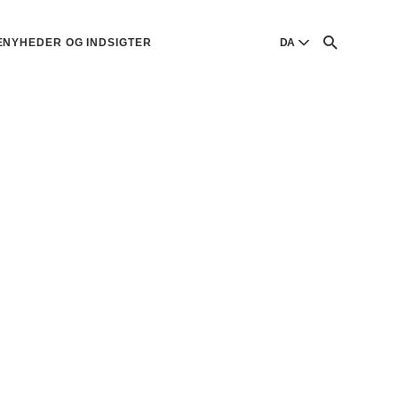
ENYHEDER OG INDSIGTER
DA
English
English
Dansk
Danish
Polski
Poland
Русский
Russian