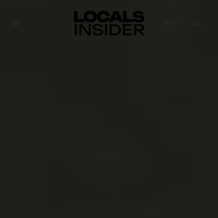
RU
English
English
Dansk
Danish
Polski
Poland
Русский
Russian