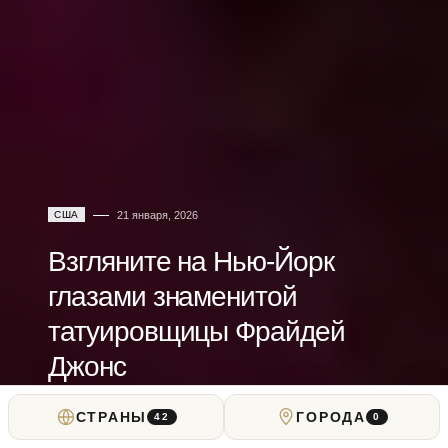
США
21 января, 2026
Взгляните на Нью-Йорк
глазами знаменитой
татуировщицы Фрайдей
Джонс
СТРАНЫ
ГОРОДА
от
Locals Insider
42
0