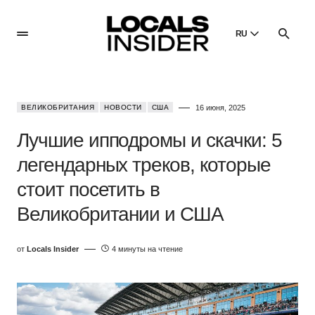
RU
English
English
ВЕЛИКОБРИТАНИЯ
НОВОСТИ
США
16 июня, 2025
Dansk
Danish
Лучшие ипподромы и скачки: 5
Polski
легендарных треков, которые
Poland
стоит посетить в
Русский
Russian
Великобритании и США
от
Locals Insider
4 минуты на чтение