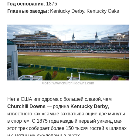
Год основания:
1875
Главные заезды:
Kentucky Derby, Kentucky Oaks
Фото: www.churchilldowns.com
Нет в США ипподрома с большей славой, чем
Churchill Downs
— родина
Kentucky Derby
,
известного как «самые захватывающие две минуты
в спорте». С 1875 года каждый первый уикенд мая
этот трек собирает более 150 тысяч гостей в шляпах
и с мятными джулепами в руках.