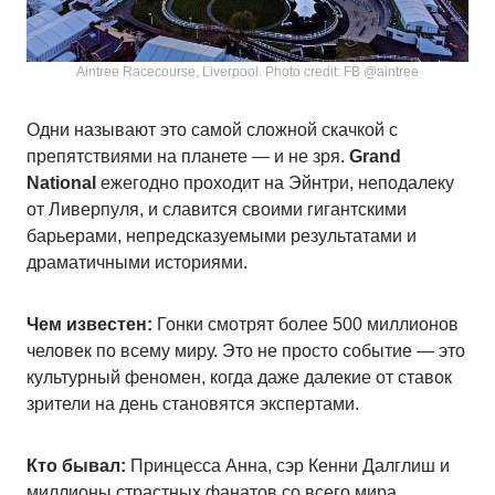
Aintree Racecourse, Liverpool. Photo credit: FB @aintree
Одни называют это самой сложной скачкой с
препятствиями на планете — и не зря.
Grand
National
ежегодно проходит на Эйнтри, неподалеку
от Ливерпуля, и славится своими гигантскими
барьерами, непредсказуемыми результатами и
драматичными историями.
Чем известен:
Гонки смотрят более 500 миллионов
человек по всему миру. Это не просто событие — это
культурный феномен, когда даже далекие от ставок
зрители на день становятся экспертами.
Кто бывал:
Принцесса Анна, сэр Кенни Далглиш и
миллионы страстных фанатов со всего мира.