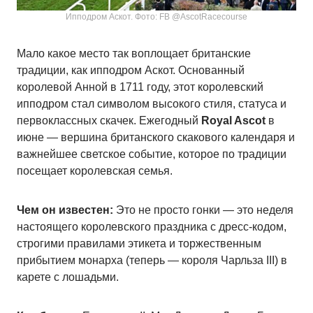
Ипподром Аскот. Фото: FB @AscotRacecourse
Мало какое место так воплощает британские
традиции, как ипподром Аскот. Основанный
королевой Анной в 1711 году, этот королевский
ипподром стал символом высокого стиля, статуса и
первоклассных скачек. Ежегодный
Royal Ascot
в
июне — вершина британского скакового календаря и
важнейшее светское событие, которое по традиции
посещает королевская семья.
Чем он известен:
Это не просто гонки — это неделя
настоящего королевского праздника с дресс-кодом,
строгими правилами этикета и торжественным
прибытием монарха (теперь — короля Чарльза III) в
карете с лошадьми.