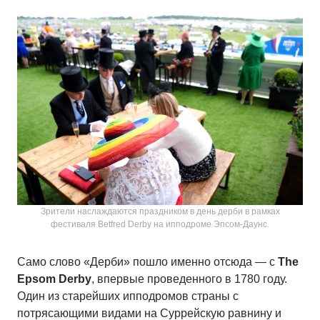
Зрители наслаждаются праздником в день дерби в рамках
фестиваля Betfred Derby на ипподроме Эпсом-Даунс.
Само слово «Дерби» пошло именно отсюда — с
The
Epsom Derby
, впервые проведенного в 1780 году.
Один из старейших ипподромов страны с
потрясающими видами на Суррейскую равнину и