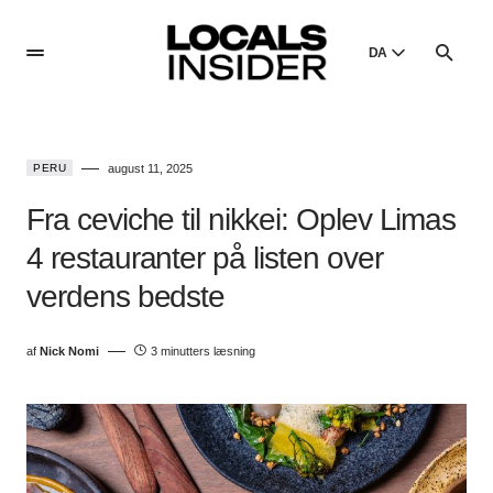
DA
English
English
PERU
august 11, 2025
Dansk
Danish
Fra ceviche til nikkei: Oplev Limas
Polski
4 restauranter på listen over
Poland
verdens bedste
Русский
Russian
af
Nick Nomi
3 minutters læsning