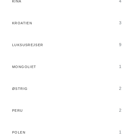
4
KINA
3
KROATIEN
9
LUKSUSREJSER
1
MONGOLIET
2
ØSTRIG
2
PERU
1
POLEN