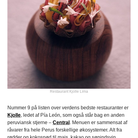
Restaurant Kjolle Lima
Nummer 9 på listen over verdens bedste restauranter er
Kjolle
, ledet af Pía León, som også står bag en anden
peruviansk stjerne –
Central
. Menuen er sammensat af
råvarer fra hele Perus forskellige økosystemer. Alt fra
rødder og kokosnød til majs, kakao og søpindsvin