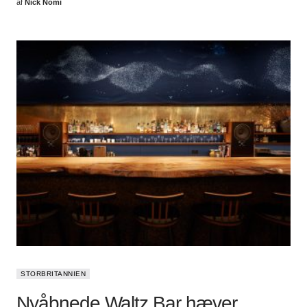
af
Nick Nomi
STORBRITANNIEN
Nyåbnede Waltz Bar hæver