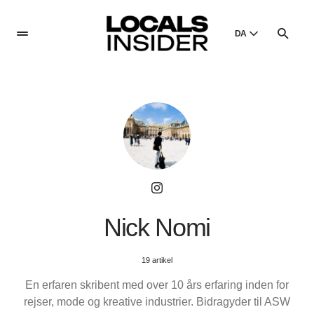
DA
English
English
Dansk
Danish
Polski
Poland
Русский
Russian
Nick Nomi
19 artikel
En erfaren skribent med over 10 års erfaring inden for
rejser, mode og kreative industrier. Bidragyder til ASW