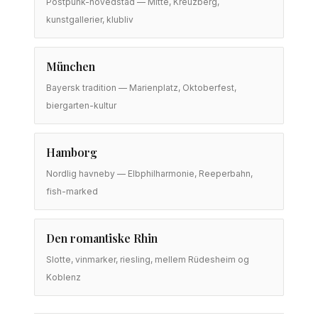
Postpunk-hovedstad — Mitte, Kreuzberg,
kunstgallerier, klubliv
München
Bayersk tradition — Marienplatz, Oktoberfest,
biergarten-kultur
Hamborg
Nordlig havneby — Elbphilharmonie, Reeperbahn,
fish-marked
Den romantiske Rhin
Slotte, vinmarker, riesling, mellem Rüdesheim og
Koblenz