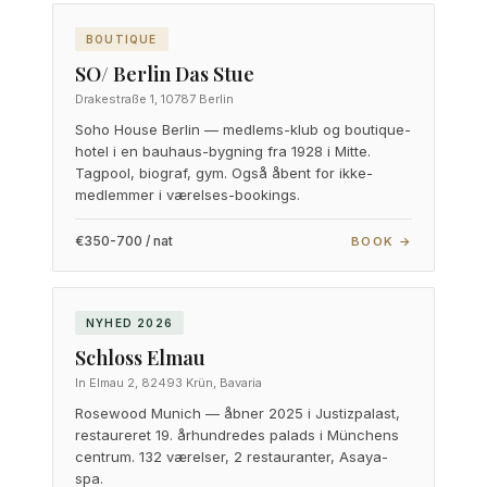
BOUTIQUE
SO/ Berlin Das Stue
Drakestraße 1, 10787 Berlin
Soho House Berlin — medlems-klub og boutique-
hotel i en bauhaus-bygning fra 1928 i Mitte.
Tagpool, biograf, gym. Også åbent for ikke-
medlemmer i værelses-bookings.
€350-700 / nat
BOOK →
NYHED 2026
Schloss Elmau
In Elmau 2, 82493 Krün, Bavaria
Rosewood Munich — åbner 2025 i Justizpalast,
restaureret 19. århundredes palads i Münchens
centrum. 132 værelser, 2 restauranter, Asaya-
spa.