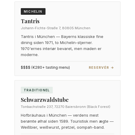
MICHELIN
Tantris
Johann-Fichte-Straße 7, 80805 München
Tantris i München — Bayerns klassiske fine
dining siden 1971, to Michelin-stjerner.
1970'ernes interiør bevaret, men maden er
moderne.
$$$$ (€280+ tasting menu)
RESERVÉR →
TRADITIONEL
Schwarzwaldstube
Tonbachstraße 237, 72270 Baiersbronn (Black Forest)
Hofbräuhaus i München — verdens mest
berømte ølhal siden 1589. Touristisk men ægte —
Weißbier, weißwurst, pretzel, oompah-band.