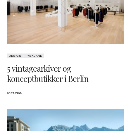
DESIGN
TYSKLAND
5 vintagearkiver og
konceptbutikker i Berlin
af
its.zina