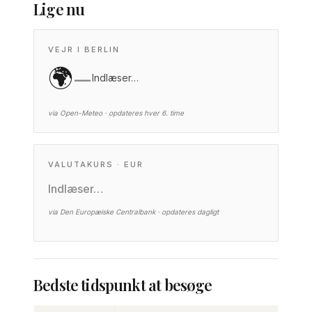
Lige nu
VEJR I BERLIN
🌍
—
Indlæser…
via Open-Meteo · opdateres hver 6. time
VALUTAKURS · EUR
Indlæser…
via Den Europæiske Centralbank · opdateres dagligt
Bedste tidspunkt at besøge