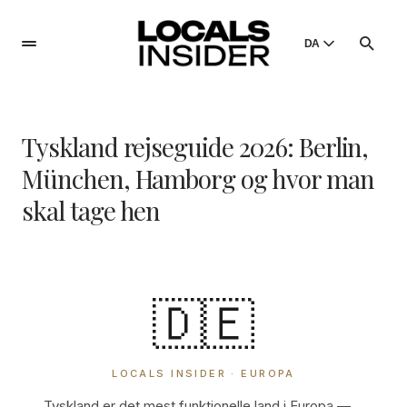
DA
English
English
Tyskland rejseguide 2026: Berlin,
Dansk
Danish
München, Hamborg og hvor man
Polski
skal tage hen
Poland
Русский
Russian
🇩🇪
LOCALS INSIDER · EUROPA
Tyskland er det mest funktionelle land i Europa —