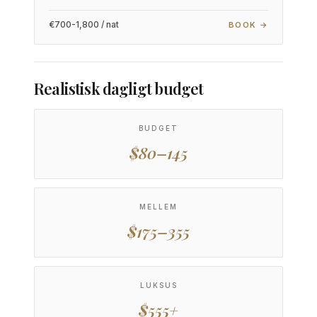
€700-1,800 / nat
BOOK →
Realistisk dagligt budget
BUDGET
$80–145
MELLEM
$175–355
LUKSUS
$555+