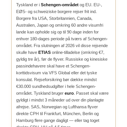
Tyskland er i
Schengen-området
og EU. EU-,
EØS- og schweiziske borgere rejser frit ind.
Borgere fra USA, Storbritannien, Canada,
Australien, Japan og omkring 60 andre visumfri
lande kan opholde sig op til 90 dage inden for
enhver 180-dages periode på tværs af Schengen-
området. Fra slutningen af 2026 vil disse rejsende
skulle have
ETIAS
online-tilladelse (omkring €7,
gyldig tre år), før de flyver. Russiske og kinesiske
passindehavere skal have et Schengen-
korttidsvisum via VFS Global eller det tyske
konsulat. Rejseforsikring bør dække mindst
€30.000 sundhedsudgifter i hele Schengen-
området. Tyskland bruger
euro
. Passet skal være
gyldigt i mindst 3 måneder ud over din planlagte
afrejse. SAS, Norwegian og Lufthansa flyver
direkte CPH til Frankfurt, München, Berlin og
Hamburg flere gange dagligt — eller tag toget