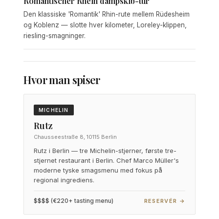
Romantischer Rhein dampskib-tur
Den klassiske 'Romantik' Rhin-rute mellem Rüdesheim
og Koblenz — slotte hver kilometer, Loreley-klippen,
riesling-smagninger.
Hvor man spiser
MICHELIN
Rutz
Chausseestraße 8, 10115 Berlin
Rutz i Berlin — tre Michelin-stjerner, første tre-
stjernet restaurant i Berlin. Chef Marco Müller's
moderne tyske smagsmenu med fokus på
regional ingrediens.
$$$$ (€220+ tasting menu)
RESERVÉR →