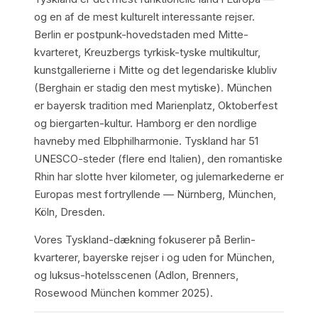
og en af de mest kulturelt interessante rejser.
Berlin er postpunk-hovedstaden med Mitte-
kvarteret, Kreuzbergs tyrkisk-tyske multikultur,
kunstgallerierne i Mitte og det legendariske klubliv
(Berghain er stadig den mest mytiske). München
er bayersk tradition med Marienplatz, Oktoberfest
og biergarten-kultur. Hamborg er den nordlige
havneby med Elbphilharmonie. Tyskland har 51
UNESCO-steder (flere end Italien), den romantiske
Rhin har slotte hver kilometer, og julemarkederne er
Europas mest fortryllende — Nürnberg, München,
Köln, Dresden.
Vores Tyskland-dækning fokuserer på Berlin-
kvarterer, bayerske rejser i og uden for München,
og luksus-hotelsscenen (Adlon, Brenners,
Rosewood München kommer 2025).