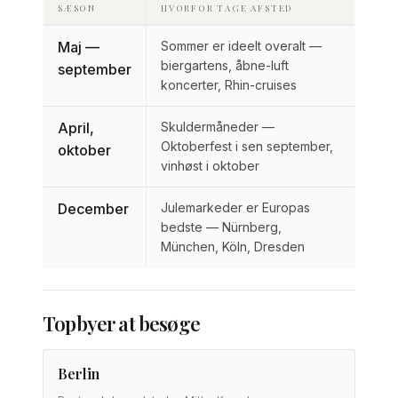
SÆSON
HVORFOR TAGE AFSTED
Maj —
Sommer er ideelt overalt —
biergartens, åbne-luft
september
koncerter, Rhin-cruises
April,
Skuldermåneder —
Oktoberfest i sen september,
oktober
vinhøst i oktober
December
Julemarkeder er Europas
bedste — Nürnberg,
München, Köln, Dresden
Topbyer at besøge
Berlin