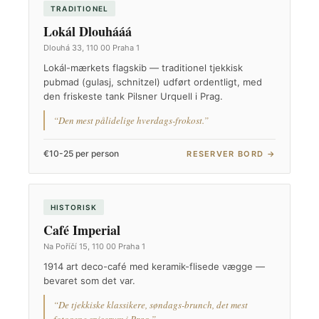
TRADITIONEL
Lokál Dlouhááá
Dlouhá 33, 110 00 Praha 1
Lokál-mærkets flagskib — traditionel tjekkisk
pubmad (gulasj, schnitzel) udført ordentligt, med
den friskeste tank Pilsner Urquell i Prag.
“Den mest pålidelige hverdags-frokost.”
€10-25 per person
RESERVER BORD →
HISTORISK
Café Imperial
Na Poříčí 15, 110 00 Praha 1
1914 art deco-café med keramik-flisede vægge —
bevaret som det var.
“De tjekkiske klassikere, søndags-brunch, det mest