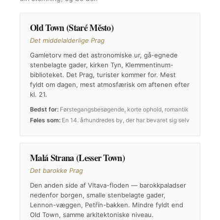
Old Town (Staré Město)
Det middelalderlige Prag
Gamletorv med det astronomiske ur, gå-egnede
stenbelagte gader, kirken Tyn, Klemmentinum-
biblioteket. Det Prag, turister kommer for. Mest
fyldt om dagen, mest atmosfærisk om aftenen efter
kl. 21.
Bedst for:
Førstegangsbesøgende, korte ophold, romantik
Føles som:
En 14. århundredes by, der har bevaret sig selv
Malá Strana (Lesser Town)
Det barokke Prag
Den anden side af Vltava-floden — barokkpaladser
nedenfor borgen, smalle stenbelagte gader,
Lennon-væggen, Petřín-bakken. Mindre fyldt end
Old Town, samme arkitektoniske niveau.