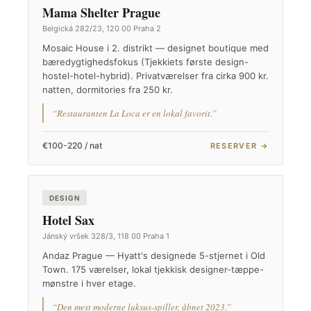
Mama Shelter Prague
Belgická 282/23, 120 00 Praha 2
Mosaic House i 2. distrikt — designet boutique med
bæredygtighedsfokus (Tjekkiets første design-
hostel-hotel-hybrid). Privatværelser fra cirka 900 kr.
natten, dormitories fra 250 kr.
“Restauranten La Loca er en lokal favorit.”
€100-220 / nat
RESERVER →
DESIGN
Hotel Sax
Jánský vršek 328/3, 118 00 Praha 1
Andaz Prague — Hyatt's designede 5-stjernet i Old
Town. 175 værelser, lokal tjekkisk designer-tæppe-
mønstre i hver etage.
“Den mest moderne luksus-spiller, åbnet 2023.”