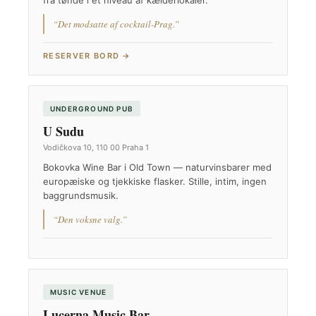
fra tønde i et niveau af kælderlokaler.
“Det modsatte af cocktail-Prag.”
RESERVER BORD →
UNDERGROUND PUB
U Sudu
Vodičkova 10, 110 00 Praha 1
Bokovka Wine Bar i Old Town — naturvinsbarer med
europæiske og tjekkiske flasker. Stille, intim, ingen
baggrundsmusik.
“Den voksne valg.”
MUSIC VENUE
Lucerna Music Bar