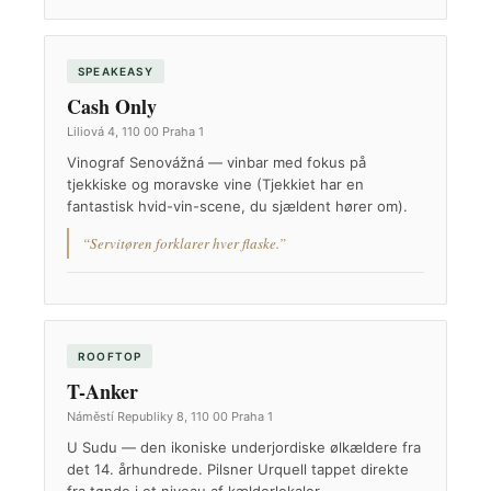
SPEAKEASY
Cash Only
Liliová 4, 110 00 Praha 1
Vinograf Senovážná — vinbar med fokus på
tjekkiske og moravske vine (Tjekkiet har en
fantastisk hvid-vin-scene, du sjældent hører om).
“Servitøren forklarer hver flaske.”
ROOFTOP
T-Anker
Náměstí Republiky 8, 110 00 Praha 1
U Sudu — den ikoniske underjordiske ølkældere fra
det 14. århundrede. Pilsner Urquell tappet direkte