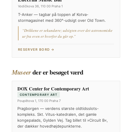
Vodičkova 36, 110 00 Praha 1
T-Anker — tagbar på toppen af Kotva-
stormagasinet med 360°-udsigt over Old Town.
“Drikkene er sekundære; udsigten over det astronomiske
ur fra oven er hvorfor du går op.”
RESERVER BORD →
der er besøget værd
Museer
DOX Center for Contemporary Art
CONTEMPORARY ART
Poupětova 1, 170 00 Praha 7
Pragborgen — verdens største oldtidsslots-
kompleks. Skt. Vitus-katedralen, det gamle
kongepalads, Gylden Vej. Tag billet til »Circuit B«,
der dækker hovedhøjdepunkterne.