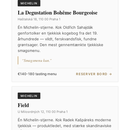
MICHELIN
La Degustation Bohême Bourgeoise
Haštalská 18, 110 00 Praha 1
Én Michelin-stjerne. Kok Oldřich Sahajdák
genfortolker en tjekkisk kogebog fra det 19.
århundrede — vildt, ferskvandsfisk, fundne
grøntsager. Den mest gennemtænkte tjekkiske
smagsmenu.
“Smagsmenu kun.”
€140-180 tasting menu
RESERVER BORD →
MICHELIN
Field
U Milosrdných 12, 110 00 Praha 1
Én Michelin-stjerne. Kok Radek Kašpáreks moderne
tjekkisk — produktledet, med stærke skandinaviske