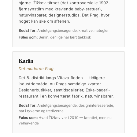
hjørne. Žižkov-tårnet (det kontroversielle 1992-
fjernsynstårn med kravlende baby-statuer),
naturvinsbarer, designerstudios. Det Prag, hvor
noget kan ske om aftenen.
Bedst for:
Andetgangsbesøgende, kreative, natugler
Føles som:
Berlin, der lige har lært tjekkisk
Karlín
Det moderne Prag
Det 8. distrikt langs Vltava-floden — tidligere
industriområde, nu Prags samtidige kvarter.
Designerbutikker, samtidsgallerier, Eska-bageri-
restaurant i en konverteret fabrik, naturvinsbarer.
Bedst for:
Andetgangsbesøgende, designinteresserede,
par i tyverne og trediverne
Føles som:
Hvad Žižkov var i 2010 — kreativt, men nu
velhavende