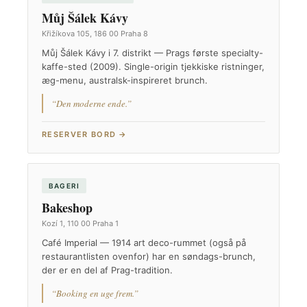
Můj Šálek Kávy
Křižíkova 105, 186 00 Praha 8
Můj Šálek Kávy i 7. distrikt — Prags første specialty-
kaffe-sted (2009). Single-origin tjekkiske ristninger,
æg-menu, australsk-inspireret brunch.
“Den moderne ende.”
RESERVER BORD →
BAGERI
Bakeshop
Kozí 1, 110 00 Praha 1
Café Imperial — 1914 art deco-rummet (også på
restaurantlisten ovenfor) har en søndags-brunch,
der er en del af Prag-tradition.
“Booking en uge frem.”