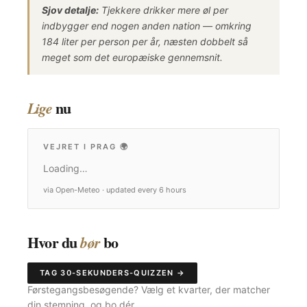
Sjov detalje:
Tjekkere drikker mere øl per
indbygger end nogen anden nation — omkring
184 liter per person per år, næsten dobbelt så
meget som det europæiske gennemsnit.
nu
Lige
VEJRET I PRAG
🌍
Loading…
via Open-Meteo · updated every 6 hours
Hvor du
bo
bør
TAG 30-SEKUNDERS-QUIZZEN →
Førstegangsbesøgende? Vælg et kvarter, der matcher
din stemning, og bo dér.