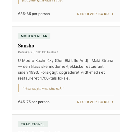
fotogene spiserum i Prag.”
€35-65 per person
RESERVER BORD →
MODERN ASIAN
Sansho
Petrská 25, 110 00 Praha 1
U Modré Kachničky (Den Blå Lille And) i Malá Strana
— den klassiske moderne-tjekkiske restaurant
siden 1993. Forsigtigt opgraderet vildt-mad i et
restaureret 1700-tals lokale.
“Voksen, formel, klassisk.”
€45-75 per person
RESERVER BORD →
TRADITIONEL