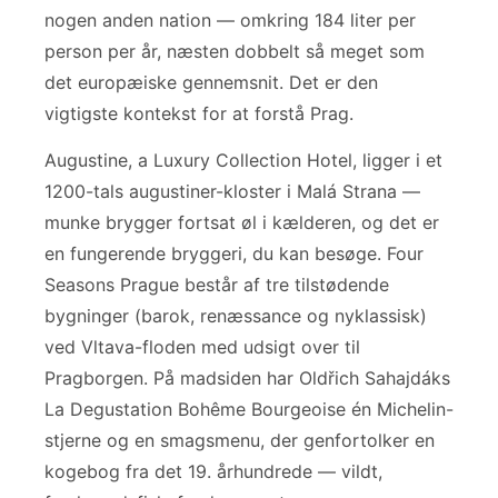
nogen anden nation — omkring 184 liter per
person per år, næsten dobbelt så meget som
det europæiske gennemsnit. Det er den
vigtigste kontekst for at forstå Prag.
Augustine, a Luxury Collection Hotel, ligger i et
1200-tals augustiner-kloster i Malá Strana —
munke brygger fortsat øl i kælderen, og det er
en fungerende bryggeri, du kan besøge. Four
Seasons Prague består af tre tilstødende
bygninger (barok, renæssance og nyklassisk)
ved Vltava-floden med udsigt over til
Pragborgen. På madsiden har Oldřich Sahajdáks
La Degustation Bohême Bourgeoise én Michelin-
stjerne og en smagsmenu, der genfortolker en
kogebog fra det 19. århundrede — vildt,