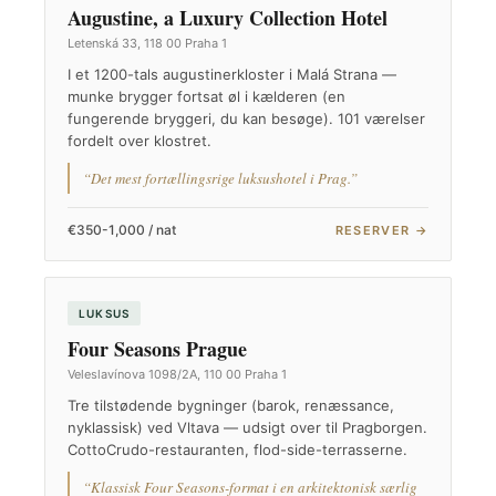
Augustine, a Luxury Collection Hotel
Letenská 33, 118 00 Praha 1
I et 1200-tals augustinerkloster i Malá Strana —
munke brygger fortsat øl i kælderen (en
fungerende bryggeri, du kan besøge). 101 værelser
fordelt over klostret.
“Det mest fortællingsrige luksushotel i Prag.”
€350-1,000 / nat
RESERVER →
LUKSUS
Four Seasons Prague
Veleslavínova 1098/2A, 110 00 Praha 1
Tre tilstødende bygninger (barok, renæssance,
nyklassisk) ved Vltava — udsigt over til Pragborgen.
CottoCrudo-restauranten, flod-side-terrasserne.
“Klassisk Four Seasons-format i en arkitektonisk særlig