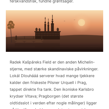
ferskvandsfisk, fundne grøntsager.
Radek Kašpáreks Field er den anden Michelin-
stjerne, med stærke skandinaviske påvirkninger.
Lokál Dlouhááá serverer hvad mange tjekkere
kalder den friskeste Pilsner Urquell i Prag,
tappet direkte fra tank. Den ikoniske Karlsbro
krydser Vltava; Pragborgen (det største
oldtidsslot i verden efter nogle målinger) ligger