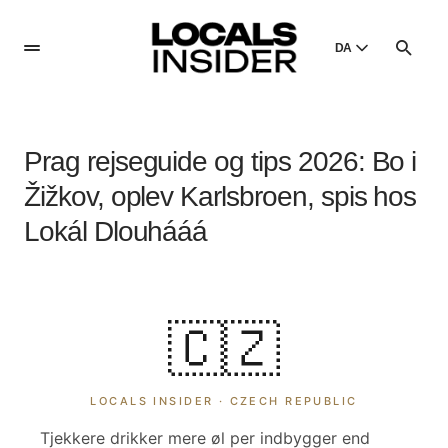
DA
English
English
Prag rejseguide og tips 2026: Bo i
Dansk
Danish
Žižkov, oplev Karlsbroen, spis hos
Polski
Lokál Dlouhááá
Poland
Русский
Russian
🇨🇿
LOCALS INSIDER ·
CZECH REPUBLIC
Tjekkere drikker mere øl per indbygger end