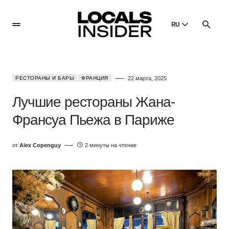
RU
English
English
РЕСТОРАНЫ И БАРЫ
ФРАНЦИЯ
22 марта, 2025
Dansk
Danish
Лучшие рестораны Жана-
Polski
Франсуа Пьежа в Париже
Poland
Русский
от
Alex Copenguy
2 минуты на чтение
Russian